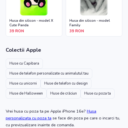
Husa din silicon - model X
Husa din silicon - model
Cute Panda
Family
39
RON
39
RON
Colectii
Apple
Huse cu Capibara
Huse de telefon personalizate cu animalutul tau
Huse cu unicorni
Huse de telefon cu design
Huse de Halloween
Huse de crăciun
Huse cu poza ta
Vrei husa cu poza ta
pe Apple iPhone 16e
?
Husa
personalizata cu poza ta
se face din poza pe care o incarci tu,
cu previzualizare inainte de comanda.