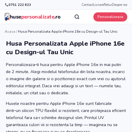
0751 222 623
Contact
Livrare
Retur
Despre noi
huse
personalizate
.ro
Personalizeaza
Acasa
/
Husa Personalizata Apple iPhone 16e cu Design-ul Tau Unic
Husa Personalizata Apple iPhone 16e
cu Design-ul Tau Unic
Personalizeaza‑ti husa pentru Apple iPhone 16e in mai putin
de 2 minute. Alegi modelul telefonului din lista noastra, incarci
o imagine din galerie si o pozitionezi exact cum vrei cu ajutorul
editorului integrat. Daca vrei adaugi si un text — numele tau,
initialele, un citat sau o dedicatie.
Husele noastre pentru Apple iPhone 16e sunt fabricate
dintr‑un silicon TPU flexibil si rezistent, care protejeaza eficient
telefonul fara sa‑i schimbe designul slim. Printul UV
garanteaza culori vii si rezistenta la timp — imaginea nu se
sterge, nu se fisureaza si nu se decoloreaza.