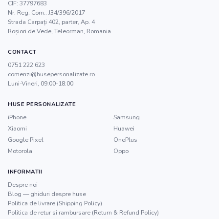
CIF:
37797683
Nr. Reg. Com.:
J34/396/2017
Strada Carpați 402, parter, Ap. 4
Roșiori de Vede
,
Teleorman
, Romania
CONTACT
0751 222 623
comenzi@husepersonalizate.ro
Luni-Vineri, 09:00-18:00
HUSE PERSONALIZATE
iPhone
Samsung
Xiaomi
Huawei
Google Pixel
OnePlus
Motorola
Oppo
INFORMATII
Despre noi
Blog — ghiduri despre huse
Politica de livrare (Shipping Policy)
Politica de retur si rambursare (Return & Refund Policy)