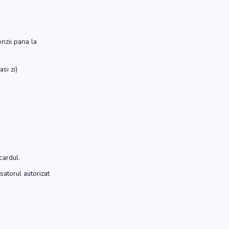
nzii pana la
si zi)
cardul.
satorul autorizat