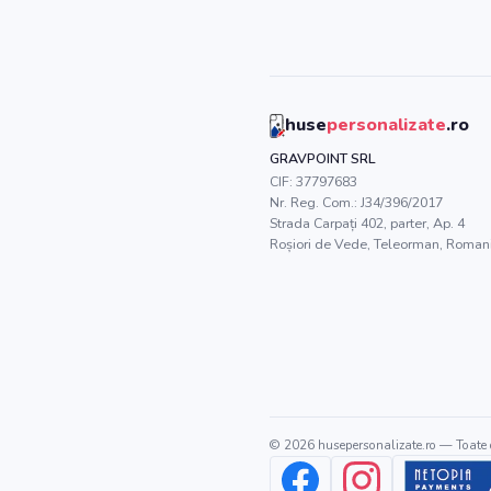
huse
personalizate
.ro
GRAVPOINT SRL
CIF:
37797683
Nr. Reg. Com.:
J34/396/2017
Strada Carpați 402, parter, Ap. 4
Roșiori de Vede
,
Teleorman
, Roman
©
2026
husepersonalizate.ro
— Toate d