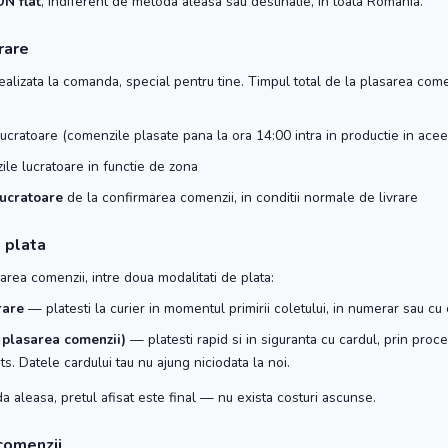
N flat
, indiferent de metoda aleasa sau destinatie, in toata Romania.
rare
ealizata la comanda, special pentru tine. Timpul total de la plasarea come
lucratoare (comenzile plasate pana la ora 14:00 intra in productie in aceea
ile lucratoare in functie de zona
lucratoare
de la confirmarea comenzii, in conditii normale de livrare
e plata
izarea comenzii, intre doua modalitati de plata:
rare
— platesti la curier in momentul primirii coletului, in numerar sau cu 
 plasarea comenzii)
— platesti rapid si in siguranta cu cardul, prin proce
. Datele cardului tau nu ajung niciodata la noi.
a aleasa, pretul afisat este final — nu exista costuri ascunse.
comenzii