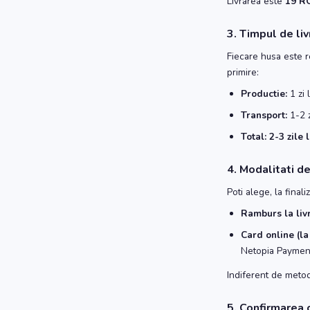
Livrarea este
19 RO
3. Timpul de liv
Fiecare husa este r
primire:
Productie:
1 zi 
Transport:
1-2 z
Total:
2-3 zile 
4. Modalitati d
Poti alege, la final
Ramburs la liv
Card online (la
Netopia Payments
Indiferent de metod
5. Confirmarea 