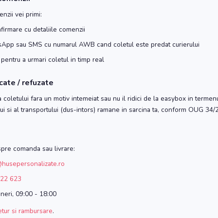
zii vei primi:
irmare cu detaliile comenzii
App sau SMS cu numarul AWB cand coletul este predat curierului
 pentru a urmari coletul in timp real
cate / refuzate
 coletului fara un motiv intemeiat sau nu il ridici de la easybox in termenu
lui si al transportului (dus-intors) ramane in sarcina ta, conform OUG 34/
spre comanda sau livrare:
husepersonalizate.ro
22 623
neri, 09:00 - 18:00
retur si rambursare
.