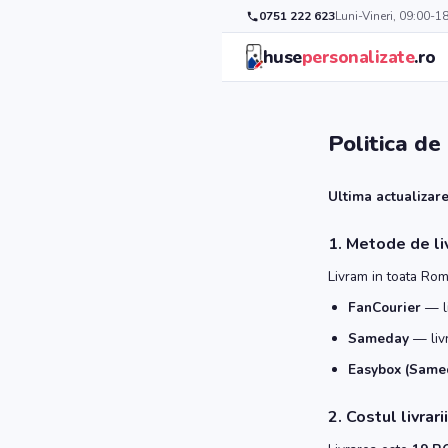
0751 222 623
Luni-Vineri, 09:00-1
huse
personalizate
.ro
Politica de
Ultima actualizare
1. Metode de li
Livram in toata Roma
FanCourier
— li
Sameday
— livr
Easybox (Same
2. Costul livrarii