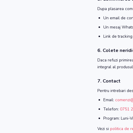
Dupa plasarea comen
Un email de conf
Un mesaj Whats
Link de tracking
6. Colete neridi
Daca refuzi primirea
integral al produsu
7. Contact
Pentru intrebari de
Email:
comenzi@
Telefon:
0751 2
Program: Luni-Vi
Vezi si
politica de 