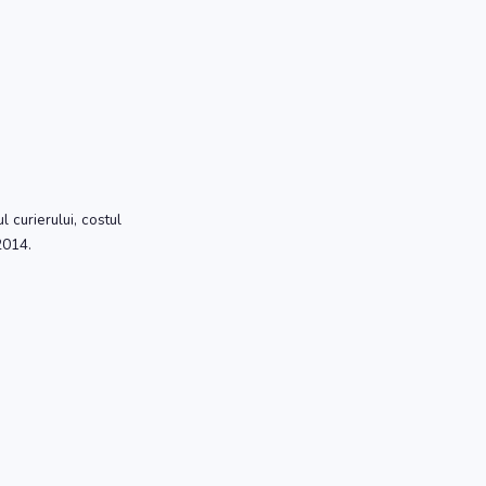
l curierului, costul
2014.