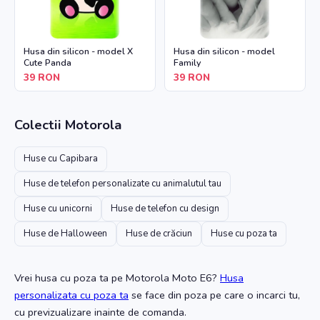
Husa din silicon - model X
Husa din silicon - model
Cute Panda
Family
39
RON
39
RON
Colectii
Motorola
Huse cu Capibara
Huse de telefon personalizate cu animalutul tau
Huse cu unicorni
Huse de telefon cu design
Huse de Halloween
Huse de crăciun
Huse cu poza ta
Vrei husa cu poza ta
pe Motorola Moto E6
?
Husa
personalizata cu poza ta
se face din poza pe care o incarci tu,
cu previzualizare inainte de comanda.