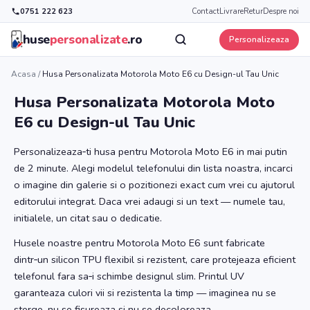
0751 222 623
Contact
Livrare
Retur
Despre noi
huse
personalizate
.ro
Personalizeaza
Acasa
/
Husa Personalizata Motorola Moto E6 cu Design-ul Tau Unic
Husa Personalizata Motorola Moto
E6 cu Design-ul Tau Unic
Personalizeaza‑ti husa pentru Motorola Moto E6 in mai putin
de 2 minute. Alegi modelul telefonului din lista noastra, incarci
o imagine din galerie si o pozitionezi exact cum vrei cu ajutorul
editorului integrat. Daca vrei adaugi si un text — numele tau,
initialele, un citat sau o dedicatie.
Husele noastre pentru Motorola Moto E6 sunt fabricate
dintr‑un silicon TPU flexibil si rezistent, care protejeaza eficient
telefonul fara sa‑i schimbe designul slim. Printul UV
garanteaza culori vii si rezistenta la timp — imaginea nu se
sterge, nu se fisureaza si nu se decoloreaza.