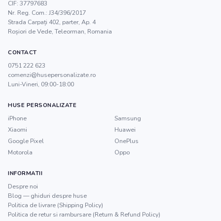
CIF:
37797683
Nr. Reg. Com.:
J34/396/2017
Strada Carpați 402, parter, Ap. 4
Roșiori de Vede
,
Teleorman
, Romania
CONTACT
0751 222 623
comenzi@husepersonalizate.ro
Luni-Vineri, 09:00-18:00
HUSE PERSONALIZATE
iPhone
Samsung
Xiaomi
Huawei
Google Pixel
OnePlus
Motorola
Oppo
INFORMATII
Despre noi
Blog — ghiduri despre huse
Politica de livrare (Shipping Policy)
Politica de retur si rambursare (Return & Refund Policy)