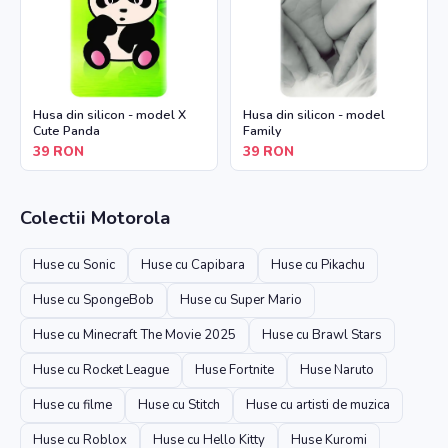
Husa din silicon - model X
Husa din silicon - model
Cute Panda
Family
39
RON
39
RON
Colectii
Motorola
Huse cu Sonic
Huse cu Capibara
Huse cu Pikachu
Huse cu SpongeBob
Huse cu Super Mario
Huse cu Minecraft The Movie 2025
Huse cu Brawl Stars
Huse cu Rocket League
Huse Fortnite
Huse Naruto
Huse cu filme
Huse cu Stitch
Huse cu artisti de muzica
Huse cu Roblox
Huse cu Hello Kitty
Huse Kuromi