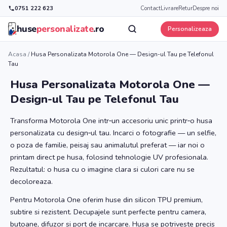
0751 222 623
Contact
Livrare
Retur
Despre noi
huse
personalizate
.ro
Personalizeaza
Acasa
/
Husa Personalizata Motorola One — Design-ul Tau pe Telefonul
Tau
Husa Personalizata Motorola One —
Design-ul Tau pe Telefonul Tau
Transforma Motorola One intr‑un accesoriu unic printr‑o husa
personalizata cu design‑ul tau. Incarci o fotografie — un selfie,
o poza de familie, peisaj sau animalutul preferat — iar noi o
printam direct pe husa, folosind tehnologie UV profesionala.
Rezultatul: o husa cu o imagine clara si culori care nu se
decoloreaza.
Pentru Motorola One oferim huse din silicon TPU premium,
subtire si rezistent. Decupajele sunt perfecte pentru camera,
butoane, difuzor si port de incarcare. Husa se potriveste precis