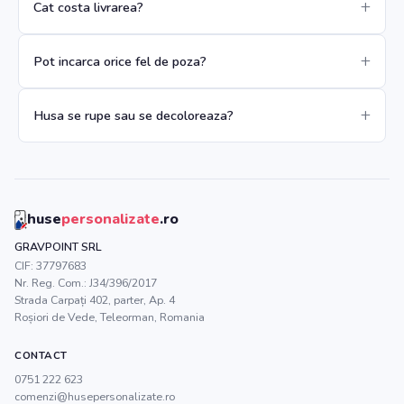
Cat costa livrarea?
Pot incarca orice fel de poza?
Husa se rupe sau se decoloreaza?
huse
personalizate
.ro
GRAVPOINT SRL
CIF:
37797683
Nr. Reg. Com.:
J34/396/2017
Strada Carpați 402, parter, Ap. 4
Roșiori de Vede
,
Teleorman
, Romania
CONTACT
0751 222 623
comenzi@husepersonalizate.ro