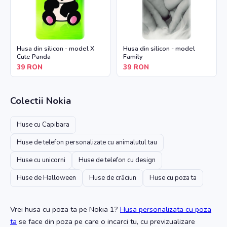
Husa din silicon - model X
Husa din silicon - model
Cute Panda
Family
39
RON
39
RON
Colectii
Nokia
Huse cu Capibara
Huse de telefon personalizate cu animalutul tau
Huse cu unicorni
Huse de telefon cu design
Huse de Halloween
Huse de crăciun
Huse cu poza ta
Vrei husa cu poza ta
pe Nokia 1
?
Husa personalizata cu poza
ta
se face din poza pe care o incarci tu, cu previzualizare