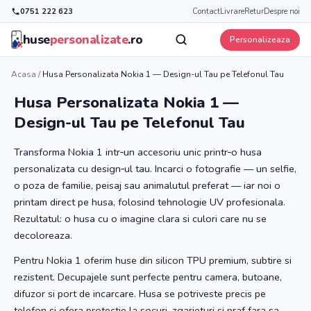
0751 222 623
Contact
Livrare
Retur
Despre noi
huse
personalizate
.ro
Personalizeaza
Acasa
/
Husa Personalizata Nokia 1 — Design-ul Tau pe Telefonul Tau
Husa Personalizata Nokia 1 —
Design-ul Tau pe Telefonul Tau
Transforma Nokia 1 intr‑un accesoriu unic printr‑o husa
personalizata cu design‑ul tau. Incarci o fotografie — un selfie,
o poza de familie, peisaj sau animalutul preferat — iar noi o
printam direct pe husa, folosind tehnologie UV profesionala.
Rezultatul: o husa cu o imagine clara si culori care nu se
decoloreaza.
Pentru Nokia 1 oferim huse din silicon TPU premium, subtire si
rezistent. Decupajele sunt perfecte pentru camera, butoane,
difuzor si port de incarcare. Husa se potriveste precis pe
telefon si ofera protectie la socuri, zgarieturi si praf fara sa