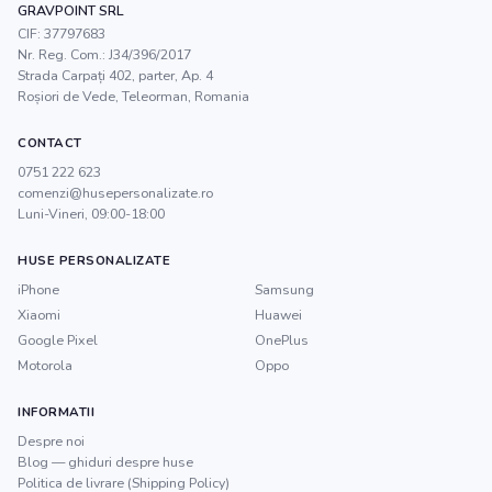
GRAVPOINT SRL
CIF:
37797683
Nr. Reg. Com.:
J34/396/2017
Strada Carpați 402, parter, Ap. 4
Roșiori de Vede
,
Teleorman
, Romania
CONTACT
0751 222 623
comenzi@husepersonalizate.ro
Luni-Vineri, 09:00-18:00
HUSE PERSONALIZATE
iPhone
Samsung
Xiaomi
Huawei
Google Pixel
OnePlus
Motorola
Oppo
INFORMATII
Despre noi
Blog — ghiduri despre huse
Politica de livrare (Shipping Policy)