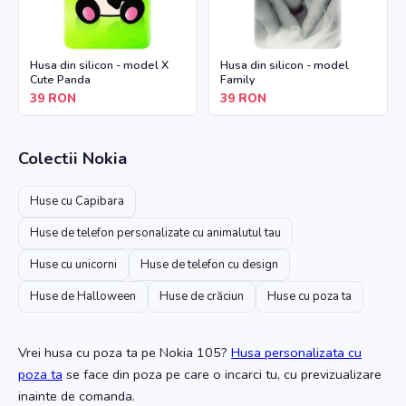
Husa din silicon - model X
Husa din silicon - model
Cute Panda
Family
39
RON
39
RON
Colectii
Nokia
Huse cu Capibara
Huse de telefon personalizate cu animalutul tau
Huse cu unicorni
Huse de telefon cu design
Huse de Halloween
Huse de crăciun
Huse cu poza ta
Vrei husa cu poza ta
pe Nokia 105
?
Husa personalizata cu
poza ta
se face din poza pe care o incarci tu, cu previzualizare
inainte de comanda.