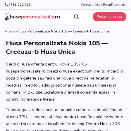
0751 222 623
Contact
Livrare
Retur
Despre noi
huse
personalizate
.ro
Personalizeaza
Acasa
/
Husa Personalizata Nokia 105 — Creeaza-ti Husa Unica
Husa Personalizata Nokia 105 —
Creeaza-ti Husa Unica
Cauti o husa diferita pentru Nokia 105? Cu
husepersonalizate.ro creezi o husa exact cum vrei tu: incarci o
poza din galerie sau faci una noua direct de pe telefon, o
incadrezi in editor, adaugi optional numele sau un mesaj si
comanzi. In 2-3 zile lucratoare primesti comanda acasa, in
conditii normale de livrare.
Tehnologia UV de imprimare permite culori vii si detalii fine pe
silicon TPU — materialul ideal pentru huse flexibile, rezistente
la socuri si care nu se ingalbenesc in timp. Pentru Nokia 105
husa e croita cu precizie pe dimensiunile telefonului, cu