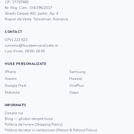
CIF:
37797683
Nr. Reg. Com.:
J34/396/2017
Strada Carpați 402, parter, Ap. 4
Roșiori de Vede
,
Teleorman
, Romania
CONTACT
0751 222 623
comenzi@husepersonalizate.ro
Luni-Vineri, 09:00-18:00
HUSE PERSONALIZATE
iPhone
Samsung
Xiaomi
Huawei
Google Pixel
OnePlus
Motorola
Oppo
INFORMATII
Despre noi
Blog — ghiduri despre huse
Politica de livrare (Shipping Policy)
Politica de retur si rambursare (Return & Refund Policy)