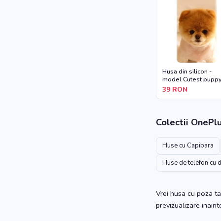
Husa din silicon -
model Cutest pupp
dog
39
RON
Colectii
OnePl
Huse cu Capibara
Huse de telefon cu 
Vrei husa cu poza ta
previzualizare inain