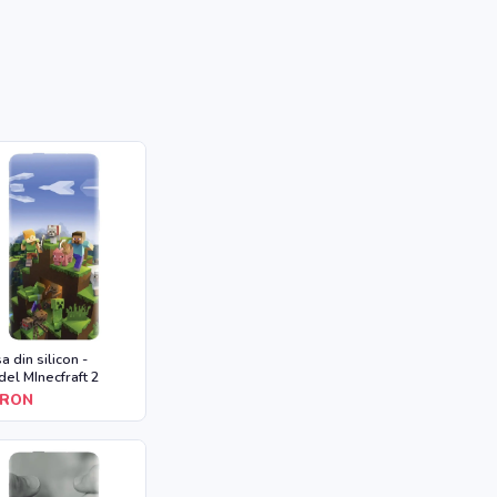
a din silicon -
el MInecfraft 2
RON