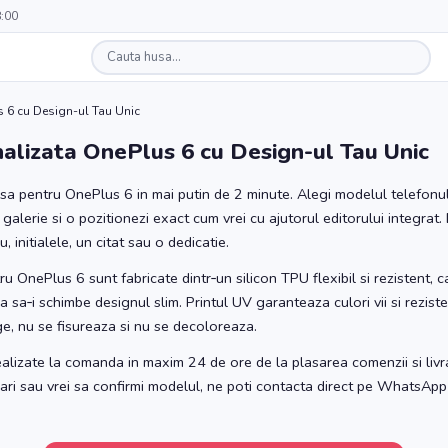
8:00
 6 cu Design-ul Tau Unic
alizata OnePlus 6 cu Design-ul Tau Unic
sa pentru OnePlus 6 in mai putin de 2 minute. Alegi modelul telefonulu
 galerie si o pozitionezi exact cum vrei cu ajutorul editorului integrat.
 initialele, un citat sau o dedicatie.
u OnePlus 6 sunt fabricate dintr‑un silicon TPU flexibil si rezistent, 
ra sa‑i schimbe designul slim. Printul UV garanteaza culori vii si rezist
e, nu se fisureaza si nu se decoloreaza.
alizate la comanda in maxim 24 de ore de la plasarea comenzii si livra
ebari sau vrei sa confirmi modelul, ne poti contacta direct pe WhatsApp