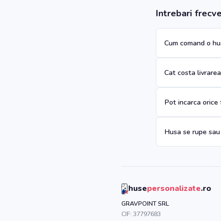
Intrebari frecv
Cum comand o hus
Cat costa livrare
Pot incarca orice
Husa se rupe sau
huse
personalizate
.ro
GRAVPOINT SRL
CIF:
37797683