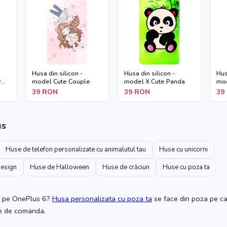
Husa din silicon -
Husa din silicon -
Hus
y
model Cute Couple
model X Cute Panda
mod
39
RON
39
RON
39
us
Huse de telefon personalizate cu animalutul tau
Huse cu unicorni
design
Huse de Halloween
Huse de crăciun
Huse cu poza ta
pe OnePlus 6
?
Husa personalizata cu poza ta
se face din poza pe car
te de comanda.