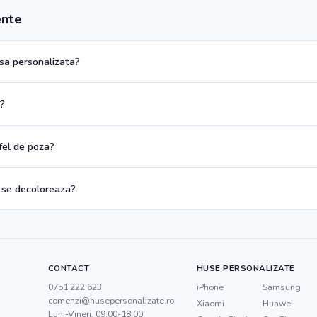
ente
a personalizata?
a?
 fel de poza?
 se decoloreaza?
CONTACT
HUSE PERSONALIZATE
0751 222 623
iPhone
Samsung
comenzi@husepersonalizate.ro
Xiaomi
Huawei
Luni-Vineri, 09:00-18:00