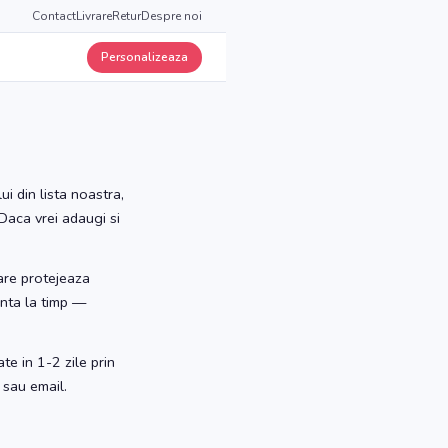
Contact
Livrare
Retur
Despre noi
Personalizeaza
i din lista noastra,
 Daca vrei adaugi si
care protejeaza
enta la timp —
te in 1-2 zile prin
 sau email.