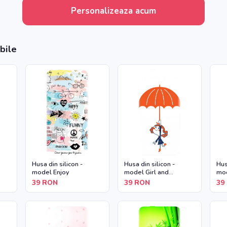
Personalizeaza acum
bile
Husa din silicon -
Husa din silicon -
Hus
model Enjoy
model Girl and
mod
Umbrella
39
RON
39
RON
39