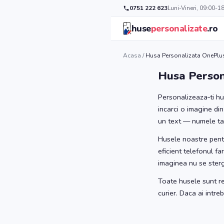
0751 222 623
Luni-Vineri, 09:00-1
huse
personalizate
.ro
Acasa
/
Husa Personalizata OnePlus
Husa Person
Personalizeaza‑ti hu
incarci o imagine din
un text — numele tau,
Husele noastre pentr
eficient telefonul fa
imaginea nu se sterg
Toate husele sunt re
curier. Daca ai intr