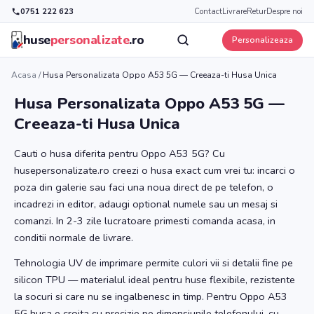
0751 222 623
Contact
Livrare
Retur
Despre noi
huse
personalizate
.ro
Personalizeaza
Acasa
/
Husa Personalizata Oppo A53 5G — Creeaza-ti Husa Unica
Husa Personalizata Oppo A53 5G —
Creeaza-ti Husa Unica
Cauti o husa diferita pentru Oppo A53 5G? Cu
husepersonalizate.ro creezi o husa exact cum vrei tu: incarci o
poza din galerie sau faci una noua direct de pe telefon, o
incadrezi in editor, adaugi optional numele sau un mesaj si
comanzi. In 2-3 zile lucratoare primesti comanda acasa, in
conditii normale de livrare.
Tehnologia UV de imprimare permite culori vii si detalii fine pe
silicon TPU — materialul ideal pentru huse flexibile, rezistente
la socuri si care nu se ingalbenesc in timp. Pentru Oppo A53
5G husa e croita cu precizie pe dimensiunile telefonului, cu