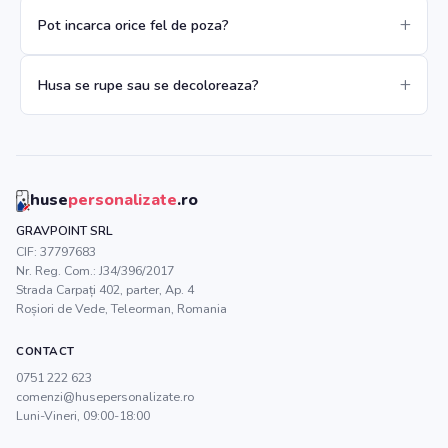
Pot incarca orice fel de poza?
Husa se rupe sau se decoloreaza?
huse
personalizate
.ro
GRAVPOINT SRL
CIF:
37797683
Nr. Reg. Com.:
J34/396/2017
Strada Carpați 402, parter, Ap. 4
Roșiori de Vede
,
Teleorman
, Romania
CONTACT
0751 222 623
comenzi@husepersonalizate.ro
Luni-Vineri, 09:00-18:00