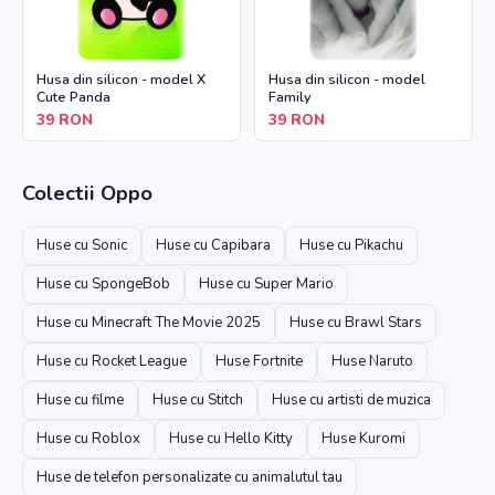
Husa din silicon - model X
Husa din silicon - model
Cute Panda
Family
39
RON
39
RON
Colectii
Oppo
Huse cu Sonic
Huse cu Capibara
Huse cu Pikachu
Huse cu SpongeBob
Huse cu Super Mario
Huse cu Minecraft The Movie 2025
Huse cu Brawl Stars
Huse cu Rocket League
Huse Fortnite
Huse Naruto
Huse cu filme
Huse cu Stitch
Huse cu artisti de muzica
Huse cu Roblox
Huse cu Hello Kitty
Huse Kuromi
Huse de telefon personalizate cu animalutul tau