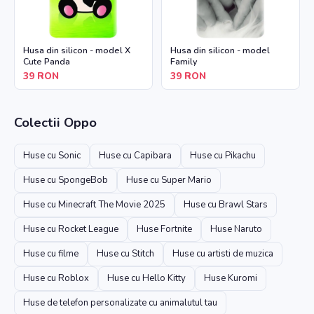
Husa din silicon - model X
Husa din silicon - model
Cute Panda
Family
39
RON
39
RON
Colectii
Oppo
Huse cu Sonic
Huse cu Capibara
Huse cu Pikachu
Huse cu SpongeBob
Huse cu Super Mario
Huse cu Minecraft The Movie 2025
Huse cu Brawl Stars
Huse cu Rocket League
Huse Fortnite
Huse Naruto
Huse cu filme
Huse cu Stitch
Huse cu artisti de muzica
Huse cu Roblox
Huse cu Hello Kitty
Huse Kuromi
Huse de telefon personalizate cu animalutul tau