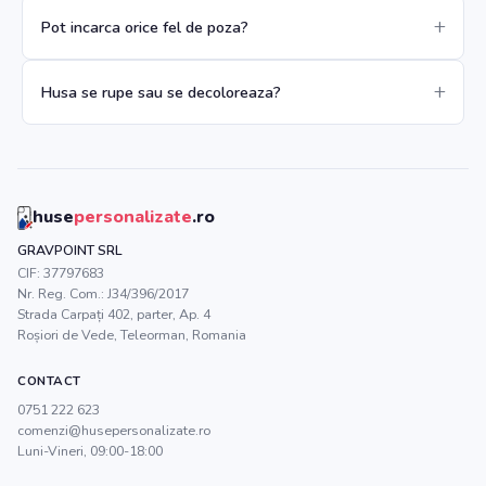
Pot incarca orice fel de poza?
Husa se rupe sau se decoloreaza?
huse
personalizate
.ro
GRAVPOINT SRL
CIF:
37797683
Nr. Reg. Com.:
J34/396/2017
Strada Carpați 402, parter, Ap. 4
Roșiori de Vede
,
Teleorman
, Romania
CONTACT
0751 222 623
comenzi@husepersonalizate.ro
Luni-Vineri, 09:00-18:00