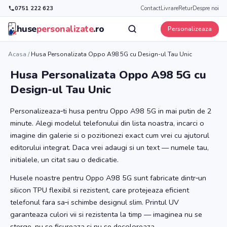
0751 222 623
Contact
Livrare
Retur
Despre noi
huse
personalizate
.ro
Personalizeaza
Acasa
/
Husa Personalizata Oppo A98 5G cu Design-ul Tau Unic
Husa Personalizata Oppo A98 5G cu
Design-ul Tau Unic
Personalizeaza‑ti husa pentru Oppo A98 5G in mai putin de 2
minute. Alegi modelul telefonului din lista noastra, incarci o
imagine din galerie si o pozitionezi exact cum vrei cu ajutorul
editorului integrat. Daca vrei adaugi si un text — numele tau,
initialele, un citat sau o dedicatie.
Husele noastre pentru Oppo A98 5G sunt fabricate dintr‑un
silicon TPU flexibil si rezistent, care protejeaza eficient
telefonul fara sa‑i schimbe designul slim. Printul UV
garanteaza culori vii si rezistenta la timp — imaginea nu se
sterge, nu se fisureaza si nu se decoloreaza.