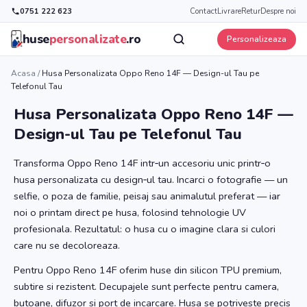
0751 222 623
Contact
Livrare
Retur
Despre noi
huse
personalizate
.ro
Personalizeaza
Acasa
/
Husa Personalizata Oppo Reno 14F — Design-ul Tau pe
Telefonul Tau
Husa Personalizata Oppo Reno 14F —
Design-ul Tau pe Telefonul Tau
Transforma Oppo Reno 14F intr‑un accesoriu unic printr‑o
husa personalizata cu design‑ul tau. Incarci o fotografie — un
selfie, o poza de familie, peisaj sau animalutul preferat — iar
noi o printam direct pe husa, folosind tehnologie UV
profesionala. Rezultatul: o husa cu o imagine clara si culori
care nu se decoloreaza.
Pentru Oppo Reno 14F oferim huse din silicon TPU premium,
subtire si rezistent. Decupajele sunt perfecte pentru camera,
butoane, difuzor si port de incarcare. Husa se potriveste precis