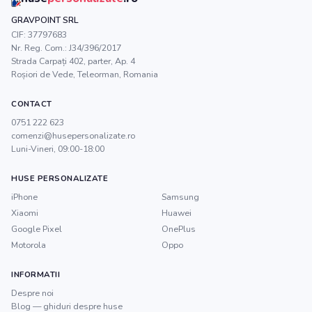
GRAVPOINT SRL
CIF:
37797683
Nr. Reg. Com.:
J34/396/2017
Strada Carpați 402, parter, Ap. 4
Roșiori de Vede
,
Teleorman
, Romania
CONTACT
0751 222 623
comenzi@husepersonalizate.ro
Luni-Vineri, 09:00-18:00
HUSE PERSONALIZATE
iPhone
Samsung
Xiaomi
Huawei
Google Pixel
OnePlus
Motorola
Oppo
INFORMATII
Despre noi
Blog — ghiduri despre huse