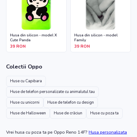
Husa din silicon - model X
Husa din silicon - model
Cute Panda
Family
39
RON
39
RON
Colectii
Oppo
Huse cu Capibara
Huse de telefon personalizate cu animalutul tau
Huse cu unicorni
Huse de telefon cu design
Huse de Halloween
Huse de crăciun
Huse cu poza ta
Vrei husa cu poza ta
pe Oppo Reno 14F
?
Husa personalizata