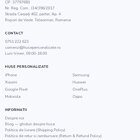
CIF:
37797683
Nr. Reg. Com.:
J34/396/2017
Strada Carpați 402, parter, Ap. 4
Roșiori de Vede
,
Teleorman
, Romania
CONTACT
0751 222 623
comenzi@husepersonalizate.ro
Luni-Vineri, 09:00-18:00
HUSE PERSONALIZATE
iPhone
Samsung
Xiaomi
Huawei
Google Pixel
OnePlus
Motorola
Oppo
INFORMATII
Despre noi
Blog — ghiduri despre huse
Politica de livrare (Shipping Policy)
Politica de retur si rambursare (Return & Refund Policy)