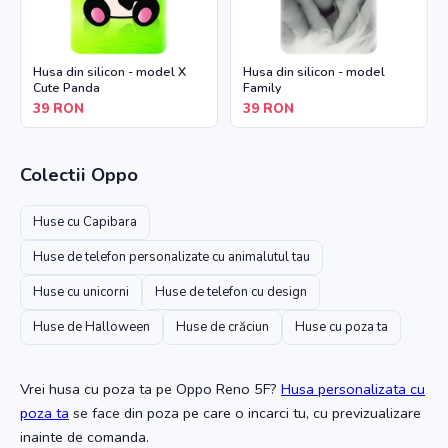
Husa din silicon - model X
Husa din silicon - model
Cute Panda
Family
39
RON
39
RON
Colectii
Oppo
Huse cu Capibara
Huse de telefon personalizate cu animalutul tau
Huse cu unicorni
Huse de telefon cu design
Huse de Halloween
Huse de crăciun
Huse cu poza ta
Vrei husa cu poza ta
pe Oppo Reno 5F
?
Husa personalizata cu
poza ta
se face din poza pe care o incarci tu, cu previzualizare
inainte de comanda.