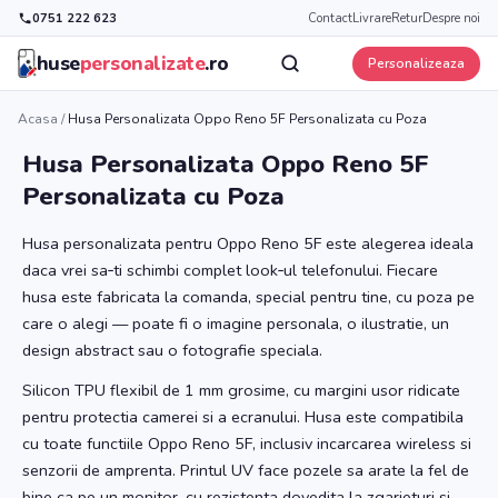
0751 222 623
Contact
Livrare
Retur
Despre noi
huse
personalizate
.ro
Personalizeaza
Acasa
/
Husa Personalizata Oppo Reno 5F Personalizata cu Poza
Husa Personalizata Oppo Reno 5F
Personalizata cu Poza
Husa personalizata pentru Oppo Reno 5F este alegerea ideala
daca vrei sa‑ti schimbi complet look‑ul telefonului. Fiecare
husa este fabricata la comanda, special pentru tine, cu poza pe
care o alegi — poate fi o imagine personala, o ilustratie, un
design abstract sau o fotografie speciala.
Silicon TPU flexibil de 1 mm grosime, cu margini usor ridicate
pentru protectia camerei si a ecranului. Husa este compatibila
cu toate functiile Oppo Reno 5F, inclusiv incarcarea wireless si
senzorii de amprenta. Printul UV face pozele sa arate la fel de
bine ca pe un monitor, cu rezistenta dovedita la zgarieturi si