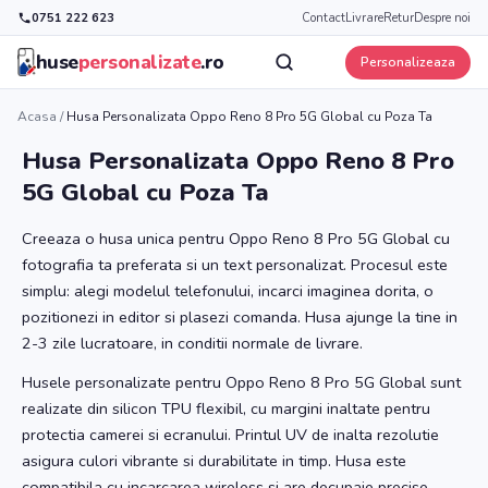
0751 222 623
Contact
Livrare
Retur
Despre noi
huse
personalizate
.ro
Personalizeaza
Acasa
/
Husa Personalizata Oppo Reno 8 Pro 5G Global cu Poza Ta
Husa Personalizata Oppo Reno 8 Pro
5G Global cu Poza Ta
Creeaza o husa unica pentru Oppo Reno 8 Pro 5G Global cu
fotografia ta preferata si un text personalizat. Procesul este
simplu: alegi modelul telefonului, incarci imaginea dorita, o
pozitionezi in editor si plasezi comanda. Husa ajunge la tine in
2-3 zile lucratoare, in conditii normale de livrare.
Husele personalizate pentru Oppo Reno 8 Pro 5G Global sunt
realizate din silicon TPU flexibil, cu margini inaltate pentru
protectia camerei si ecranului. Printul UV de inalta rezolutie
asigura culori vibrante si durabilitate in timp. Husa este
compatibila cu incarcarea wireless si are decupaje precise