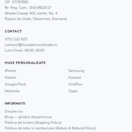
CIF:
37797683
Nr. Reg. Com.:
J34/396/2017
Strada Carpați 402, parter, Ap. 4
Roșiori de Vede
,
Teleorman
, Romania
CONTACT
0751 222 623
comenzi@husepersonalizate.ro
Luni-Vineri, 09:00-18:00
HUSE PERSONALIZATE
iPhone
Samsung
Xiaomi
Huawei
Google Pixel
OnePlus
Motorola
Oppo
INFORMATII
Despre noi
Blog — ghiduri despre huse
Politica de livrare (Shipping Policy)
Politica de retur si rambursare (Return & Refund Policy)