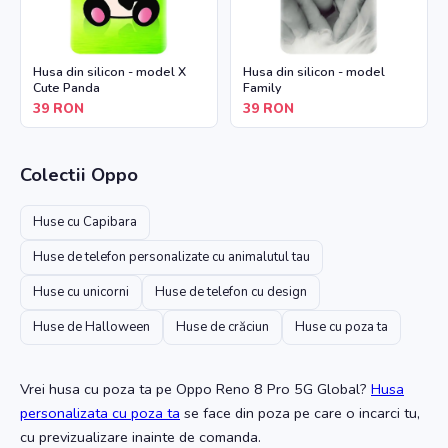
Husa din silicon - model X
Husa din silicon - model
Cute Panda
Family
39
RON
39
RON
Colectii
Oppo
Huse cu Capibara
Huse de telefon personalizate cu animalutul tau
Huse cu unicorni
Huse de telefon cu design
Huse de Halloween
Huse de crăciun
Huse cu poza ta
Vrei husa cu poza ta
pe Oppo Reno 8 Pro 5G Global
?
Husa
personalizata cu poza ta
se face din poza pe care o incarci tu,
cu previzualizare inainte de comanda.