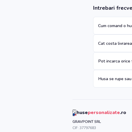
Intrebari frecv
Cum comand o hus
Cat costa livrare
Pot incarca orice
Husa se rupe sau
huse
personalizate
.ro
GRAVPOINT SRL
CIF:
37797683