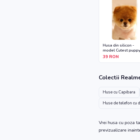
Husa din silicon -
model Cutest pupp
dog
39
RON
Colectii
Realm
Huse cu Capibara
Huse de telefon cu 
Vrei husa cu poza ta
previzualizare inain