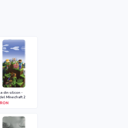
a din silicon -
el MInecfraft 2
RON