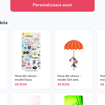
Personalizeaza acum
bile
Husa din silicon -
Husa din silicon -
Hus
model Enjoy
model Girl and
mod
Umbrella
39
RON
39
RON
39