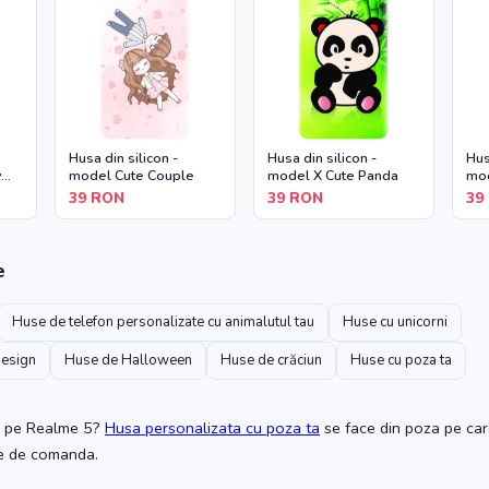
Husa din silicon -
Husa din silicon -
Hus
y
model Cute Couple
model X Cute Panda
mod
39
RON
39
RON
39
e
Huse de telefon personalizate cu animalutul tau
Huse cu unicorni
design
Huse de Halloween
Huse de crăciun
Huse cu poza ta
pe Realme 5
?
Husa personalizata cu poza ta
se face din poza pe care
te de comanda.