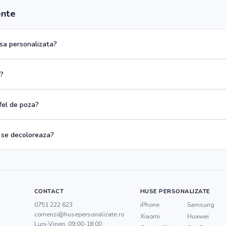
ente
a personalizata?
a?
 fel de poza?
 se decoloreaza?
CONTACT
HUSE PERSONALIZATE
0751 222 623
iPhone
Samsung
comenzi@husepersonalizate.ro
Xiaomi
Huawei
Luni-Vineri, 09:00-18:00