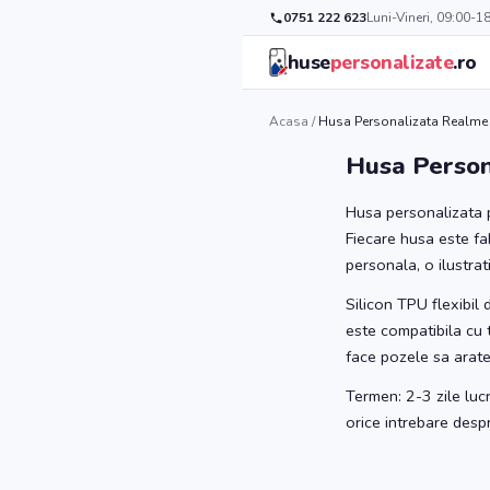
0751 222 623
Luni-Vineri, 09:00-1
huse
personalizate
.ro
Acasa
/
Husa Personalizata Realme 
Husa Person
Husa personalizata p
Fiecare husa este fa
personala, o ilustrat
Silicon TPU flexibil
este compatibila cu 
face pozele sa arate 
Termen: 2-3 zile luc
orice intrebare des