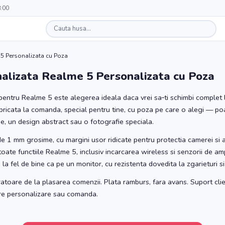
8:00
5 Personalizata cu Poza
alizata Realme 5 Personalizata cu Poza
entru Realme 5 este alegerea ideala daca vrei sa‑ti schimbi complet l
bricata la comanda, special pentru tine, cu poza pe care o alegi — po
ie, un design abstract sau o fotografie speciala.
 de 1 mm grosime, cu margini usor ridicate pentru protectia camerei si 
toate functiile Realme 5, inclusiv incarcarea wireless si senzorii de am
la fel de bine ca pe un monitor, cu rezistenta dovedita la zgarieturi si
ratoare de la plasarea comenzii. Plata ramburs, fara avans. Suport clie
pre personalizare sau comanda.