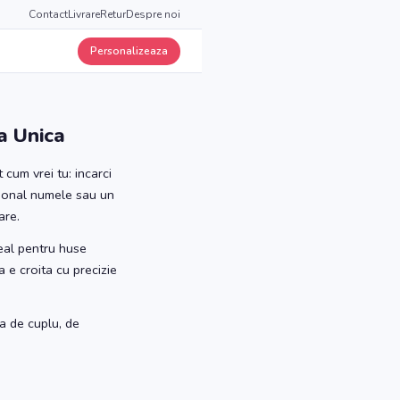
Contact
Livrare
Retur
Despre noi
Personalizeaza
a Unica
cum vrei tu: incarci
ptional numele sau un
are.
deal pentru huse
 e croita cu precizie
a de cuplu, de