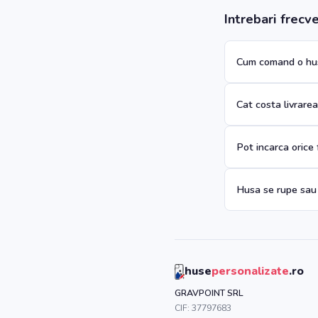
Intrebari frecv
Cum comand o hus
Cat costa livrare
Pot incarca orice
Husa se rupe sau
huse
personalizate
.ro
GRAVPOINT SRL
CIF:
37797683