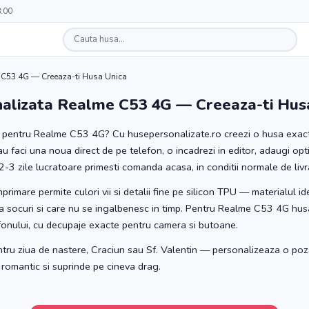
8:00
 C53 4G — Creeaza-ti Husa Unica
alizata Realme C53 4G — Creeaza-ti Hus
a pentru Realme C53 4G? Cu husepersonalizate.ro creezi o husa exact 
au faci una noua direct de pe telefon, o incadrezi in editor, adaugi o
2-3 zile lucratoare primesti comanda acasa, in conditii normale de livr
rimare permite culori vii si detalii fine pe silicon TPU — materialul i
e la socuri si care nu se ingalbenesc in timp. Pentru Realme C53 4G husa
fonului, cu decupaje exacte pentru camera si butoane.
ntru ziua de nastere, Craciun sau Sf. Valentin — personalizeaza o poz
 romantic si suprinde pe cineva drag.