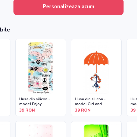
Personalizeaza acum
bile
Husa din silicon -
Husa din silicon -
Hus
model Enjoy
model Girl and
mod
Umbrella
39
RON
39
RON
39