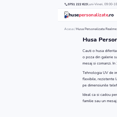
0751 222 623
Luni-Vineri, 09:00-1
huse
personalizate
.ro
Acasa
/
Husa Personalizata Realme
Husa Person
Cauti o husa diferit
o poza din galerie s
mesaj si comanzi. In 
Tehnologia UV de imp
flexibile, rezistent
pe dimensiunile tele
Ideal ca si cadou pe
familie sau un mesaj