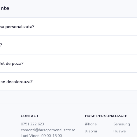
ente
a personalizata?
a?
 fel de poza?
 se decoloreaza?
CONTACT
HUSE PERSONALIZATE
0751 222 623
iPhone
Samsung
comenzi@husepersonalizate.ro
Xiaomi
Huawei
Luni-Vineri, 09:00-18:00