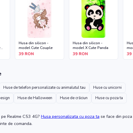
Husa din silicon -
Husa din silicon -
Hus
y
model Cute Couple
model X Cute Panda
mod
39
RON
39
RON
39
e
Huse de telefon personalizate cu animalutul tau
Huse cu unicorni
design
Huse de Halloween
Huse de crăciun
Huse cu poza ta
pe Realme C53 4G
?
Husa personalizata cu poza ta
se face din poza 
ainte de comanda.