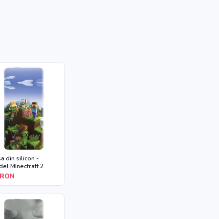
a din silicon -
el MInecfraft 2
RON