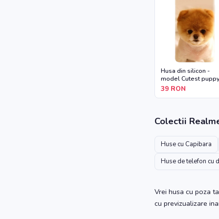
Husa din silicon -
model Cutest pupp
dog
39
RON
Colectii
Realm
Huse cu Capibara
Huse de telefon cu 
Vrei husa cu poza ta
cu previzualizare in