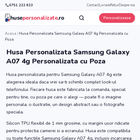
0751 222 623
Contact
Livrare
Retur
Despre noi
huse
personalizate
.ro
Personalizeaza
Acasa
/
Husa Personalizata Samsung Galaxy A07 4g Personalizata cu
Poza
Husa Personalizata Samsung Galaxy
A07 4g Personalizata cu Poza
Husa personalizata pentru Samsung Galaxy A07 4g este
alegerea ideala daca vrei sa‑ti schimbi complet look‑ul
telefonului. Fiecare husa este fabricata la comanda, special
pentru tine, cu poza pe care o alegi — poate fi o imagine
personala, o ilustratie, un design abstract sau o fotografie
speciala.
Silicon TPU flexibil de 1 mm grosime, cu margini usor ridicate
pentru protectia camerei si a ecranului. Husa este compatibila
cu toate functiile Samsung Galaxy A07 4g, inclusiv incarcarea