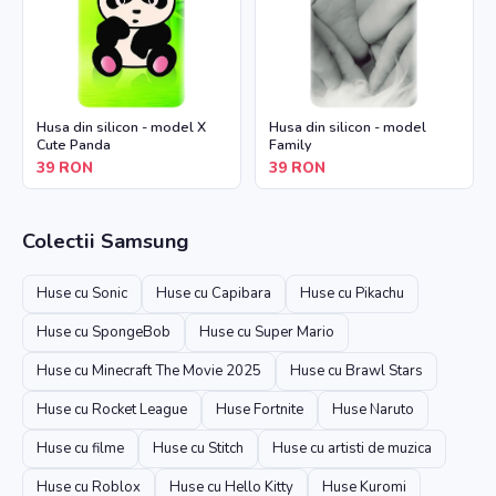
Husa din silicon - model X
Husa din silicon - model
Cute Panda
Family
39
RON
39
RON
Colectii
Samsung
Huse cu Sonic
Huse cu Capibara
Huse cu Pikachu
Huse cu SpongeBob
Huse cu Super Mario
Huse cu Minecraft The Movie 2025
Huse cu Brawl Stars
Huse cu Rocket League
Huse Fortnite
Huse Naruto
Huse cu filme
Huse cu Stitch
Huse cu artisti de muzica
Huse cu Roblox
Huse cu Hello Kitty
Huse Kuromi