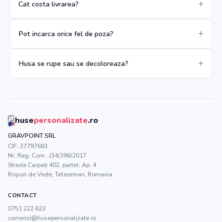
Cat costa livrarea?
Pot incarca orice fel de poza?
Husa se rupe sau se decoloreaza?
huse
personalizate
.ro
GRAVPOINT SRL
CIF:
37797683
Nr. Reg. Com.:
J34/396/2017
Strada Carpați 402, parter, Ap. 4
Roșiori de Vede
,
Teleorman
, Romania
CONTACT
0751 222 623
comenzi@husepersonalizate.ro