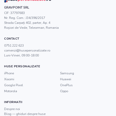
GRAVPOINT SRL
CIF:
37797683
Nr. Reg. Com.:
J34/396/2017
Strada Carpați 402, parter, Ap. 4
Roșiori de Vede
,
Teleorman
, Romania
CONTACT
0751 222 623
comenzi@husepersonalizate.ro
Luni-Vineri, 09:00-18:00
HUSE PERSONALIZATE
iPhone
Samsung
Xiaomi
Huawei
Google Pixel
OnePlus
Motorola
Oppo
INFORMATII
Despre noi
Blog — ghiduri despre huse