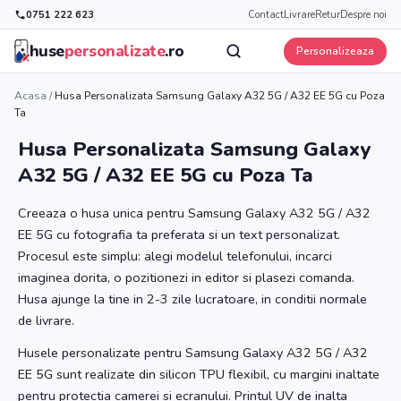
0751 222 623
Contact
Livrare
Retur
Despre noi
huse
personalizate
.ro
Personalizeaza
Acasa
/
Husa Personalizata Samsung Galaxy A32 5G / A32 EE 5G cu Poza
Ta
Husa Personalizata Samsung Galaxy
A32 5G / A32 EE 5G cu Poza Ta
Creeaza o husa unica pentru Samsung Galaxy A32 5G / A32
EE 5G cu fotografia ta preferata si un text personalizat.
Procesul este simplu: alegi modelul telefonului, incarci
imaginea dorita, o pozitionezi in editor si plasezi comanda.
Husa ajunge la tine in 2-3 zile lucratoare, in conditii normale
de livrare.
Husele personalizate pentru Samsung Galaxy A32 5G / A32
EE 5G sunt realizate din silicon TPU flexibil, cu margini inaltate
pentru protectia camerei si ecranului. Printul UV de inalta