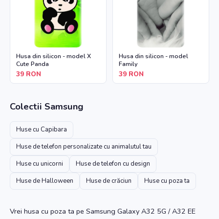
Husa din silicon - model X
Husa din silicon - model
Cute Panda
Family
39
RON
39
RON
Colectii
Samsung
Huse cu Capibara
Huse de telefon personalizate cu animalutul tau
Huse cu unicorni
Huse de telefon cu design
Huse de Halloween
Huse de crăciun
Huse cu poza ta
Vrei husa cu poza ta
pe Samsung Galaxy A32 5G / A32 EE