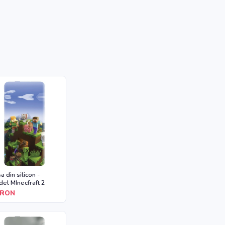
a din silicon -
el MInecfraft 2
RON