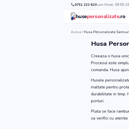
0751 222 623
Luni-Vineri, 09:00-1
huse
personalizate
.ro
Acasa
/
Husa Personalizata Samsun
Husa Person
Creeaza o husa unic
Procesul este simplu:
comanda. Husa ajunge 
Husele personalizate
inaltate pentru prote
durabilitate in timp
porturi.
Plata se face rambur
sa verifici cu atenti