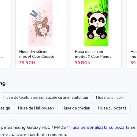
Husa din silicon -
Husa din silicon -
Hus
y
model Cute Couple
model X Cute Panda
mod
39
RON
39
RON
39
ng
Huse de telefon personalizate cu animalutul tau
Huse cu unicorni
design
Huse de Halloween
Huse de crăciun
Huse cu poza ta
pe Samsung Galaxy A51 / M40S
?
Husa personalizata cu poza ta
se 
 previzualizare inainte de comanda.