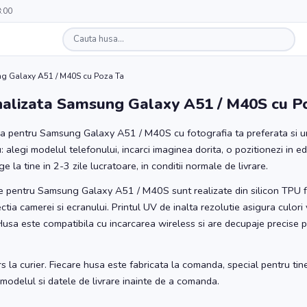
8:00
g Galaxy A51 / M40S cu Poza Ta
alizata Samsung Galaxy A51 / M40S cu P
a pentru Samsung Galaxy A51 / M40S cu fotografia ta preferata si un
 alegi modelul telefonului, incarci imaginea dorita, o pozitionezi in edi
la tine in 2-3 zile lucratoare, in conditii normale de livrare.
 pentru Samsung Galaxy A51 / M40S sunt realizate din silicon TPU fle
ctia camerei si ecranului. Printul UV de inalta rezolutie asigura culori 
. Husa este compatibila cu incarcarea wireless si are decupaje precise 
s la curier. Fiecare husa este fabricata la comanda, special pentru tin
e modelul si datele de livrare inainte de a comanda.