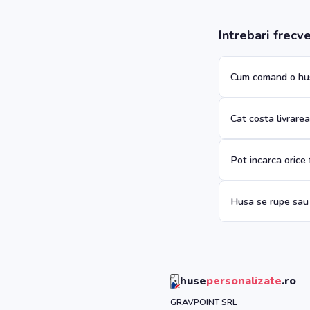
Intrebari frecv
Cum comand o hus
Cat costa livrare
Pot incarca orice
Husa se rupe sau
huse
personalizate
.ro
GRAVPOINT SRL