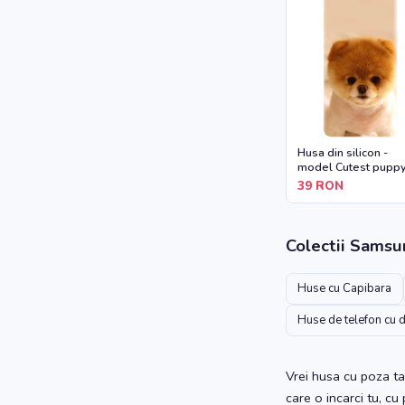
Husa din silicon -
model Cutest pupp
dog
39
RON
Colectii
Samsu
Huse cu Capibara
Huse de telefon cu 
Vrei husa cu poza ta
care o incarci tu, cu