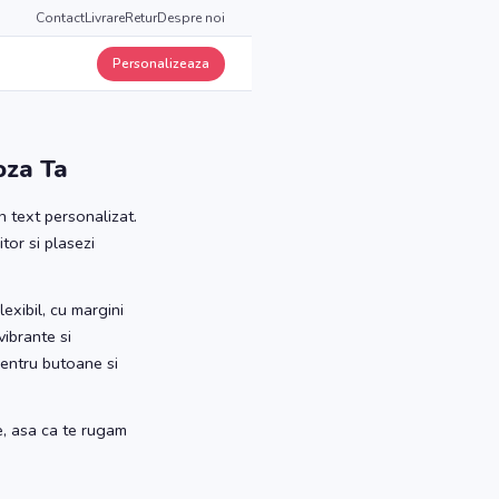
Contact
Livrare
Retur
Despre noi
Personalizeaza
oza Ta
 text personalizat.
tor si plasezi
xibil, cu margini
vibrante si
pentru butoane si
e, asa ca te rugam