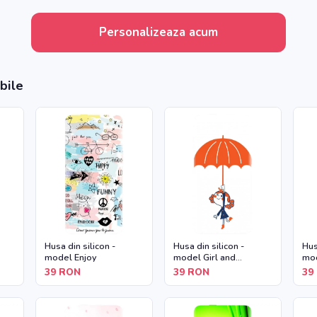
Personalizeaza acum
bile
Husa din silicon -
Husa din silicon -
Hus
model Enjoy
model Girl and
mod
Umbrella
39
RON
39
RON
39