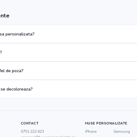
ente
a personalizata?
a?
 fel de poza?
 se decoloreaza?
CONTACT
HUSE PERSONALIZATE
0751 222 623
iPhone
Samsung