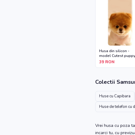
Husa din silicon -
model Cutest pupp
dog
39
RON
Colectii
Samsu
Huse cu Capibara
Huse de telefon cu 
Vrei husa cu poza ta
incarci tu, cu previz