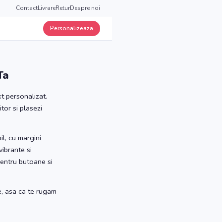
Contact
Livrare
Retur
Despre noi
Personalizeaza
Ta
t personalizat.
tor si plasezi
l, cu margini
vibrante si
pentru butoane si
e, asa ca te rugam