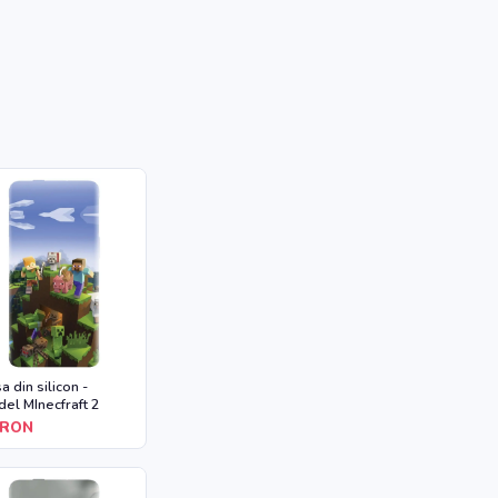
a din silicon -
el MInecfraft 2
RON