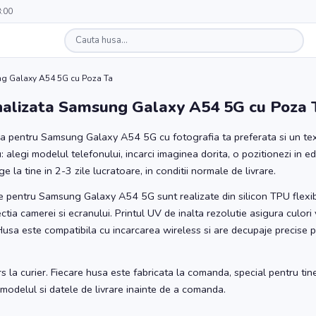
8:00
g Galaxy A54 5G cu Poza Ta
alizata Samsung Galaxy A54 5G cu Poza 
a pentru Samsung Galaxy A54 5G cu fotografia ta preferata si un tex
 alegi modelul telefonului, incarci imaginea dorita, o pozitionezi in edi
la tine in 2-3 zile lucratoare, in conditii normale de livrare.
 pentru Samsung Galaxy A54 5G sunt realizate din silicon TPU flexibi
ctia camerei si ecranului. Printul UV de inalta rezolutie asigura culori 
. Husa este compatibila cu incarcarea wireless si are decupaje precise 
s la curier. Fiecare husa este fabricata la comanda, special pentru tin
e modelul si datele de livrare inainte de a comanda.