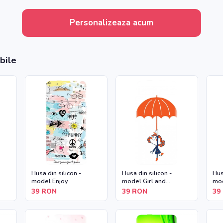
Personalizeaza acum
bile
Husa din silicon -
Husa din silicon -
Hus
model Enjoy
model Girl and
mod
Umbrella
39
RON
39
RON
39