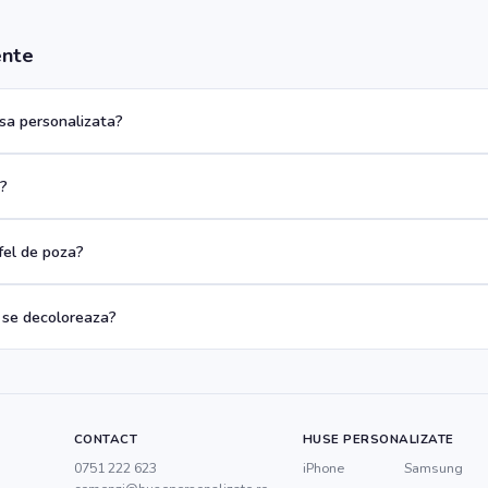
ente
a personalizata?
a?
 fel de poza?
 se decoloreaza?
CONTACT
HUSE PERSONALIZATE
0751 222 623
iPhone
Samsung