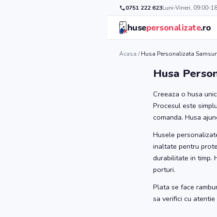
0751 222 623
Luni-Vineri, 09:00-1
huse
personalizate
.ro
Acasa
/
Husa Personalizata Samsun
Husa Person
Creeaza o husa unic
Procesul este simplu:
comanda. Husa ajunge 
Husele personalizate
inaltate pentru prote
durabilitate in timp
porturi.
Plata se face rambur
sa verifici cu atenti