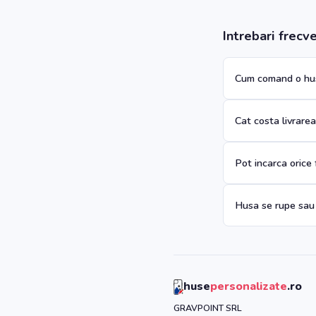
Intrebari frecv
Cum comand o hus
Cat costa livrare
Pot incarca orice
Husa se rupe sau
huse
personalizate
.ro
GRAVPOINT SRL