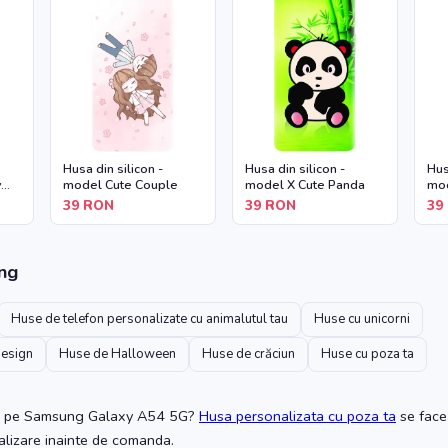
Husa din silicon -
Husa din silicon -
Hus
y
model Cute Couple
model X Cute Panda
mod
39
RON
39
RON
39
ng
Huse de telefon personalizate cu animalutul tau
Huse cu unicorni
design
Huse de Halloween
Huse de crăciun
Huse cu poza ta
pe Samsung Galaxy A54 5G
?
Husa personalizata cu poza ta
se face
ualizare inainte de comanda.