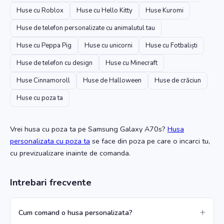
Huse cu Roblox
Huse cu Hello Kitty
Huse Kuromi
Huse de telefon personalizate cu animalutul tau
Huse cu Peppa Pig
Huse cu unicorni
Huse cu Fotbaliști
Huse de telefon cu design
Huse cu Minecraft
Huse Cinnamoroll
Huse de Halloween
Huse de crăciun
Huse cu poza ta
Vrei husa cu poza ta
pe Samsung Galaxy A70s
?
Husa
personalizata cu poza ta
se face din poza pe care o incarci tu,
cu previzualizare inainte de comanda.
Intrebari frecvente
Cum comand o husa personalizata?