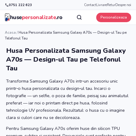
0751 222 623
Contact
Livrare
Retur
Despre noi
huse
personalizate
.ro
Personalizeaza
Acasa
/
Husa Personalizata Samsung Galaxy A70s — Design-ul Tau pe
Telefonul Tau
Husa Personalizata Samsung Galaxy
A70s — Design-ul Tau pe Telefonul
Tau
Transforma Samsung Galaxy A70s intr‑un accesoriu unic
printr‑o husa personalizata cu design‑ul tau. Incarci o
fotografie — un selfie, o poza de familie, peisaj sau animalutul
preferat — iar noi o printam direct pe husa, folosind
tehnologie UV profesionala. Rezultatul: o husa cu o imagine
clara si culori care nu se decoloreaza.
Pentru Samsung Galaxy A70s oferim huse din silicon TPU
premium, subtire si rezistent. Decupajele sunt perfecte pentru