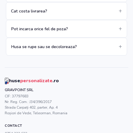
Cat costa livrarea?
Pot incarca orice fel de poza?
Husa se rupe sau se decoloreaza?
huse
personalizate
.ro
GRAVPOINT SRL
CIF:
37797683
Nr. Reg. Com.:
J34/396/2017
Strada Carpați 402, parter, Ap. 4
Roșiori de Vede
,
Teleorman
, Romania
CONTACT