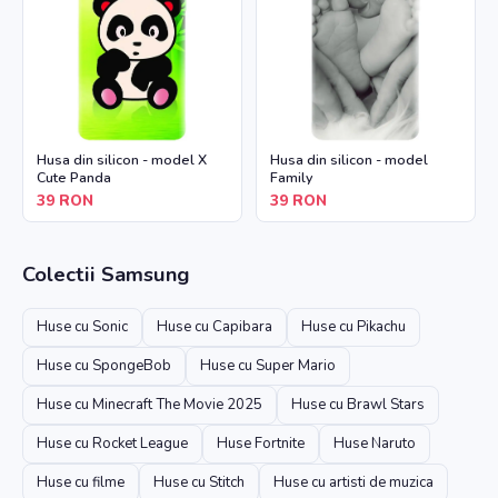
Husa din silicon - model X
Husa din silicon - model
Cute Panda
Family
39
RON
39
RON
Colectii
Samsung
Huse cu Sonic
Huse cu Capibara
Huse cu Pikachu
Huse cu SpongeBob
Huse cu Super Mario
Huse cu Minecraft The Movie 2025
Huse cu Brawl Stars
Huse cu Rocket League
Huse Fortnite
Huse Naruto
Huse cu filme
Huse cu Stitch
Huse cu artisti de muzica