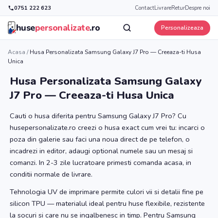
0751 222 623
Contact
Livrare
Retur
Despre noi
huse
personalizate
.ro
Personalizeaza
Acasa
/
Husa Personalizata Samsung Galaxy J7 Pro — Creeaza-ti Husa
Unica
Husa Personalizata Samsung Galaxy
J7 Pro — Creeaza-ti Husa Unica
Cauti o husa diferita pentru Samsung Galaxy J7 Pro? Cu
husepersonalizate.ro creezi o husa exact cum vrei tu: incarci o
poza din galerie sau faci una noua direct de pe telefon, o
incadrezi in editor, adaugi optional numele sau un mesaj si
comanzi. In 2-3 zile lucratoare primesti comanda acasa, in
conditii normale de livrare.
Tehnologia UV de imprimare permite culori vii si detalii fine pe
silicon TPU — materialul ideal pentru huse flexibile, rezistente
la socuri si care nu se ingalbenesc in timp. Pentru Samsung