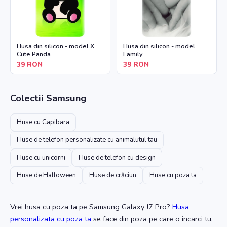
Husa din silicon - model X
Husa din silicon - model
Cute Panda
Family
39
RON
39
RON
Colectii
Samsung
Huse cu Capibara
Huse de telefon personalizate cu animalutul tau
Huse cu unicorni
Huse de telefon cu design
Huse de Halloween
Huse de crăciun
Huse cu poza ta
Vrei husa cu poza ta
pe Samsung Galaxy J7 Pro
?
Husa
personalizata cu poza ta
se face din poza pe care o incarci tu,