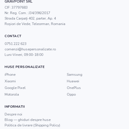
GRAVPOINT SRL
CIF:
37797683
Nr. Reg. Com.:
J34/396/2017
Strada Carpați 402, parter, Ap. 4
Roșiori de Vede
,
Teleorman
, Romania
CONTACT
0751 222 623
comenzi@husepersonalizate.ro
Luni-Vineri, 09:00-18:00
HUSE PERSONALIZATE
iPhone
Samsung
Xiaomi
Huawei
Google Pixel
OnePlus
Motorola
Oppo
INFORMATII
Despre noi
Blog — ghiduri despre huse
Politica de livrare (Shipping Policy)