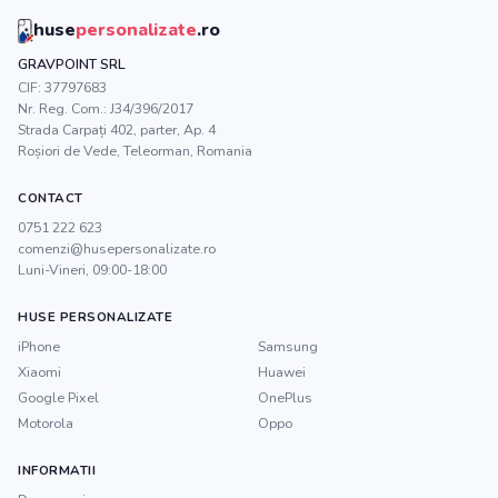
huse
personalizate
.ro
GRAVPOINT SRL
CIF:
37797683
Nr. Reg. Com.:
J34/396/2017
Strada Carpați 402, parter, Ap. 4
Roșiori de Vede
,
Teleorman
, Romania
CONTACT
0751 222 623
comenzi@husepersonalizate.ro
Luni-Vineri, 09:00-18:00
HUSE PERSONALIZATE
iPhone
Samsung
Xiaomi
Huawei
Google Pixel
OnePlus
Motorola
Oppo
INFORMATII