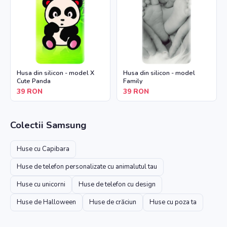
Husa din silicon - model X
Husa din silicon - model
Cute Panda
Family
39
RON
39
RON
Colectii
Samsung
Huse cu Capibara
Huse de telefon personalizate cu animalutul tau
Huse cu unicorni
Huse de telefon cu design
Huse de Halloween
Huse de crăciun
Huse cu poza ta