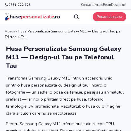
0751 222 623
Contact
Livrare
Retur
Despre noi
huse
personalizate
.ro
Personalizeaza
Acasa
/
Husa Personalizata Samsung Galaxy M11 — Design-ul Tau pe
Telefonul Tau
Husa Personalizata Samsung Galaxy
M11 — Design-ul Tau pe Telefonul
Tau
Transforma Samsung Galaxy M11 intr‑un accesoriu unic
printr‑o husa personalizata cu design‑ul tau. Incarci o
fotografie — un selfie, o poza de familie, peisaj sau animalutul
preferat — iar noi o printam direct pe husa, folosind
tehnologie UV profesionala. Rezultatul: o husa cu o imagine
clara si culori care nu se decoloreaza.
Pentru Samsung Galaxy M11 oferim huse din silicon TPU
premium, subtire si rezistent. Decupajele sunt perfecte pentru