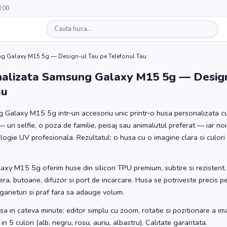
8:00
g Galaxy M15 5g — Design-ul Tau pe Telefonul Tau
alizata Samsung Galaxy M15 5g — Design
au
Galaxy M15 5g intr‑un accesoriu unic printr‑o husa personalizata cu
— un selfie, o poza de familie, peisaj sau animalutul preferat — iar noi
logie UV profesionala. Rezultatul: o husa cu o imagine clara si culori
xy M15 5g oferim huse din silicon TPU premium, subtire si rezistent.
ra, butoane, difuzor si port de incarcare. Husa se potriveste precis pe
zgarieturi si praf fara sa adauge volum.
sa in cateva minute: editor simplu cu zoom, rotatie si pozitionare a ima
n 5 culori (alb, negru, rosu, auriu, albastru). Calitate garantata.