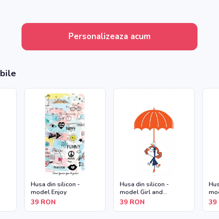
Personalizeaza acum
bile
Husa din silicon -
Husa din silicon -
Hus
model Enjoy
model Girl and
mod
Umbrella
39
RON
39
RON
39