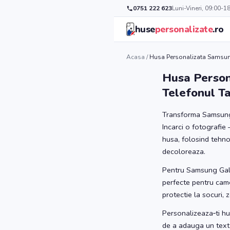
0751 222 623
Luni-Vineri, 09:00-1
huse
personalizate
.ro
Acasa
/
Husa Personalizata Samsun
Husa Person
Telefonul T
Transforma Samsung 
Incarci o fotografie 
husa, folosind tehno
decoloreaza.
Pentru Samsung Gala
perfecte pentru came
protectie la socuri, 
Personalizeaza‑ti hu
de a adauga un text i