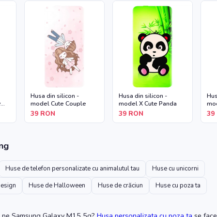
Husa din silicon -
Husa din silicon -
Hus
y
model Cute Couple
model X Cute Panda
mod
39
RON
39
RON
39
ng
Huse de telefon personalizate cu animalutul tau
Huse cu unicorni
design
Huse de Halloween
Huse de crăciun
Huse cu poza ta
pe Samsung Galaxy M15 5g
?
Husa personalizata cu poza ta
se face