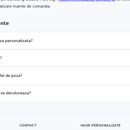
ualizare inainte de comanda.
ente
a personalizata?
a?
 fel de poza?
 se decoloreaza?
CONTACT
HUSE PERSONALIZATE