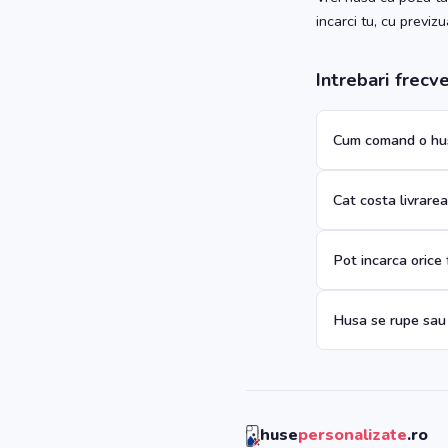
incarci tu, cu previz
Intrebari frecv
Cum comand o hus
Cat costa livrare
Pot incarca orice
Husa se rupe sau
huse
personalizate
.ro