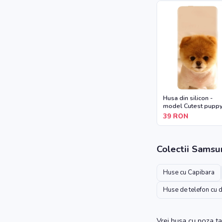
Husa din silicon -
model Cutest pupp
dog
39
RON
Colectii
Samsu
Huse cu Capibara
Huse de telefon cu 
Vrei husa cu poza ta