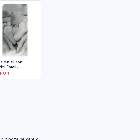
a din silicon -
el Family
RON
 din poza pe care o