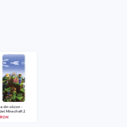
a din silicon -
el MInecfraft 2
RON