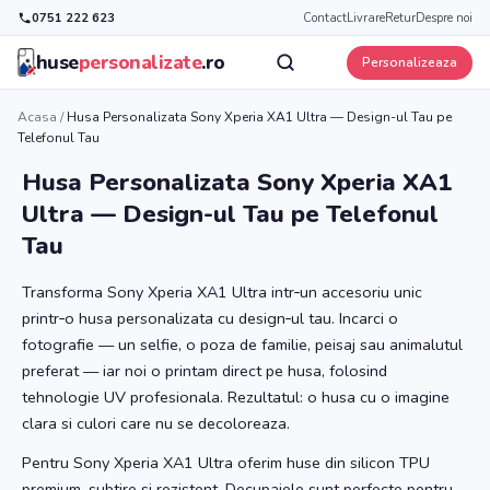
0751 222 623
Contact
Livrare
Retur
Despre noi
huse
personalizate
.ro
Personalizeaza
Acasa
/
Husa Personalizata Sony Xperia XA1 Ultra — Design-ul Tau pe
Telefonul Tau
Husa Personalizata Sony Xperia XA1
Ultra — Design-ul Tau pe Telefonul
Tau
Transforma Sony Xperia XA1 Ultra intr‑un accesoriu unic
printr‑o husa personalizata cu design‑ul tau. Incarci o
fotografie — un selfie, o poza de familie, peisaj sau animalutul
preferat — iar noi o printam direct pe husa, folosind
tehnologie UV profesionala. Rezultatul: o husa cu o imagine
clara si culori care nu se decoloreaza.
Pentru Sony Xperia XA1 Ultra oferim huse din silicon TPU
premium, subtire si rezistent. Decupajele sunt perfecte pentru