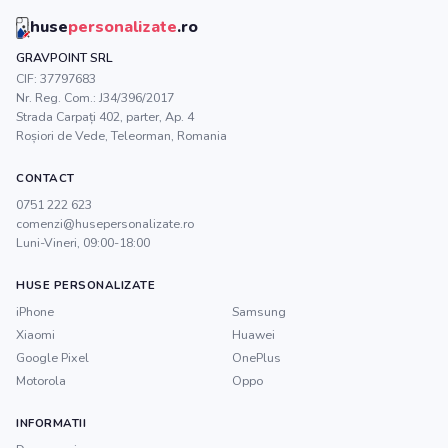
huse
personalizate
.ro
GRAVPOINT SRL
CIF:
37797683
Nr. Reg. Com.:
J34/396/2017
Strada Carpați 402, parter, Ap. 4
Roșiori de Vede
,
Teleorman
, Romania
CONTACT
0751 222 623
comenzi@husepersonalizate.ro
Luni-Vineri, 09:00-18:00
HUSE PERSONALIZATE
iPhone
Samsung
Xiaomi
Huawei
Google Pixel
OnePlus
Motorola
Oppo
INFORMATII