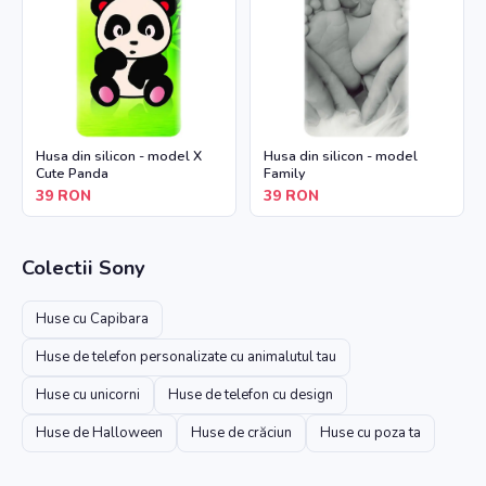
Husa din silicon - model X
Husa din silicon - model
Cute Panda
Family
39
RON
39
RON
Colectii
Sony
Huse cu Capibara
Huse de telefon personalizate cu animalutul tau
Huse cu unicorni
Huse de telefon cu design
Huse de Halloween
Huse de crăciun
Huse cu poza ta