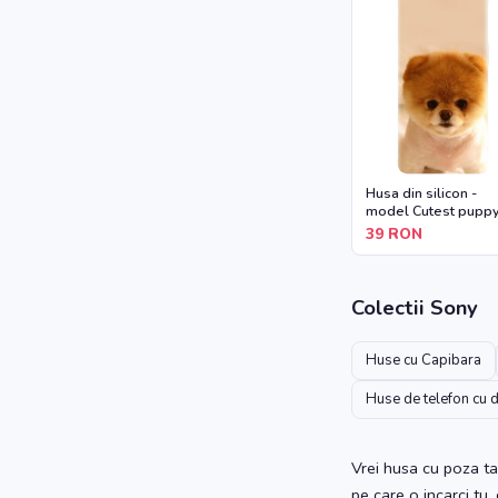
Husa din silicon -
model Cutest pupp
dog
39
RON
Colectii
Sony
Huse cu Capibara
Huse de telefon cu 
Vrei husa cu poza ta
pe care o incarci tu