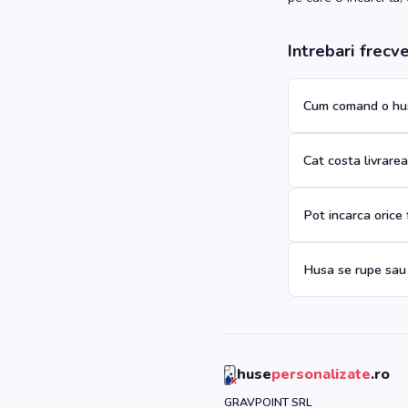
Intrebari frecv
Cum comand o hus
Cat costa livrare
Pot incarca orice
Husa se rupe sau
huse
personalizate
.ro
GRAVPOINT SRL