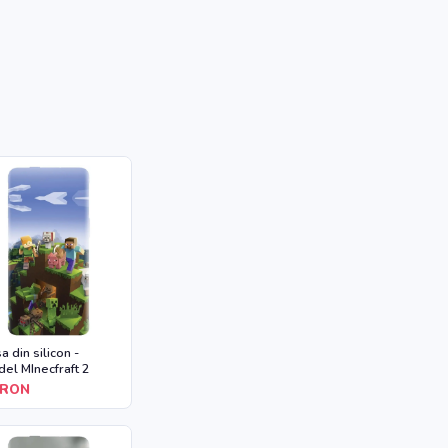
a din silicon -
el MInecfraft 2
RON