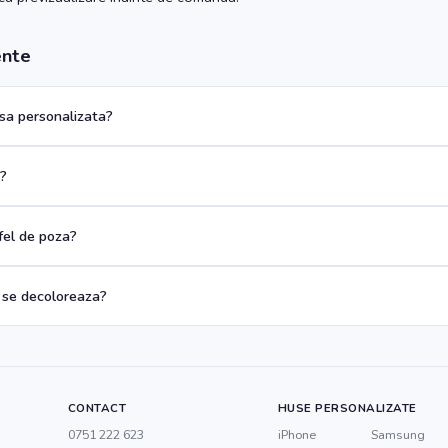
ente
a personalizata?
a?
 fel de poza?
 se decoloreaza?
CONTACT
HUSE PERSONALIZATE
0751 222 623
iPhone
Samsung