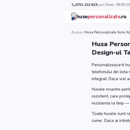
0751 222 623
Luni-Vineri, 09:00-1
huse
personalizate
.ro
Acasa
/
Husa Personalizata Sony Xp
Husa Person
Design-ul T
Personalizeaza‑ti h
telefonului din lista
integrat. Daca vrei a
Husele noastre pentr
rezistent, care prote
rezistenta la timp —
Toate husele sunt re
curier. Daca ai intr