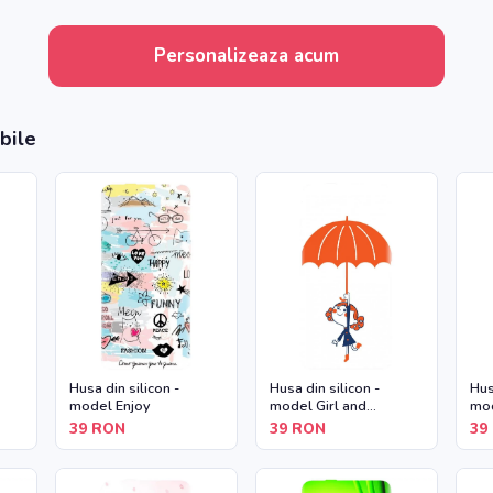
Personalizeaza acum
bile
Husa din silicon -
Husa din silicon -
Hus
model Enjoy
model Girl and
mod
Umbrella
39
RON
39
RON
39