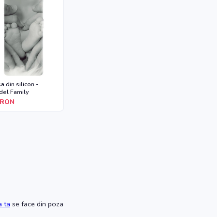
a din silicon -
el Family
RON
a ta
se face din poza