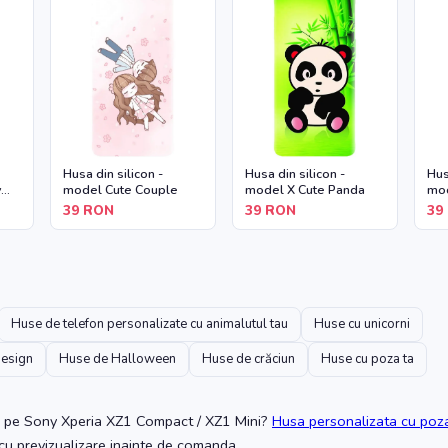
Husa din silicon -
Husa din silicon -
Hus
y
model Cute Couple
model X Cute Panda
mod
39
RON
39
RON
39
Huse de telefon personalizate cu animalutul tau
Huse cu unicorni
design
Huse de Halloween
Huse de crăciun
Huse cu poza ta
pe Sony Xperia XZ1 Compact / XZ1 Mini
?
Husa personalizata cu poz
, cu previzualizare inainte de comanda.