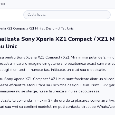
8:00
eria XZ1 Compact / XZ1 Mini cu Design-ul Tau Unic
alizata Sony Xperia XZ1 Compact / XZ1 Mi
au Unic
usa pentru Sony Xperia XZ1 Compact / XZ1 Mini in mai putin de 2 minu
 noastra, incarci o imagine din galerie si o pozitionezi exact cum vrei cu
daugi si un text — numele tau, initialele, un citat sau o dedicatie.
u Sony Xperia XZ1 Compact / XZ1 Mini sunt fabricate dintr‑un silicon 
jeaza eficient telefonul fara sa‑i schimbe designul slim. Printul UV gara
 imaginea nu se sterge, nu se fisureaza si nu se decoloreaza.
alizate la comanda in maxim 24 de ore de la plasarea comenzii si livra
ebari sau vrei sa confirmi modelul, ne poti contacta direct pe WhatsApp