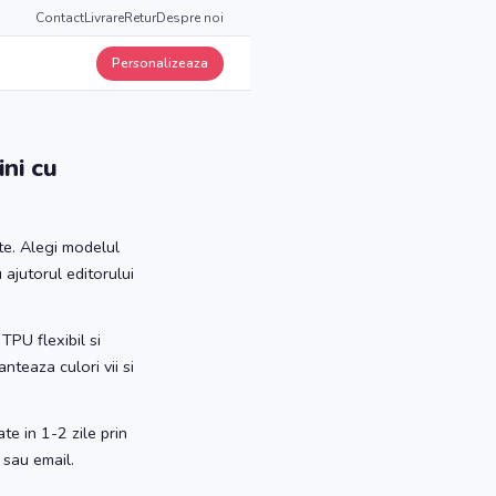
Contact
Livrare
Retur
Despre noi
Personalizeaza
ni cu
te. Alegi modelul
 ajutorul editorului
TPU flexibil si
nteaza culori vii si
te in 1-2 zile prin
 sau email.