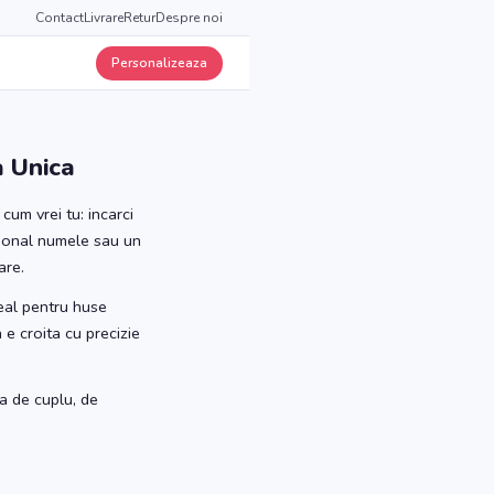
Contact
Livrare
Retur
Despre noi
Personalizeaza
 Unica
um vrei tu: incarci
ptional numele sau un
are.
deal pentru huse
 e croita cu precizie
a de cuplu, de