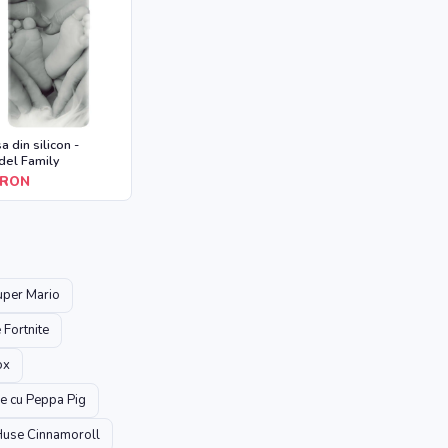
a din silicon -
el Family
RON
uper Mario
 Fortnite
ox
e cu Peppa Pig
use Cinnamoroll