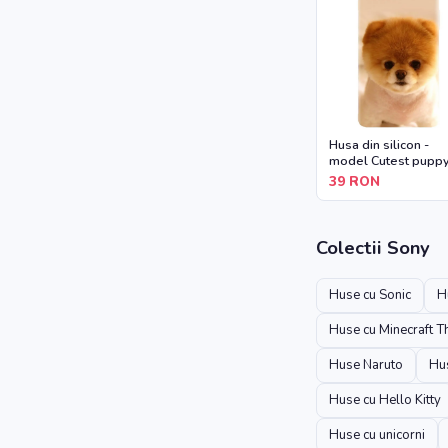
Husa din silicon -
model Cutest pupp
dog
39
RON
Colectii
Sony
Huse cu Sonic
H
Huse cu Minecraft 
Huse Naruto
Hus
Huse cu Hello Kitty
Huse cu unicorni