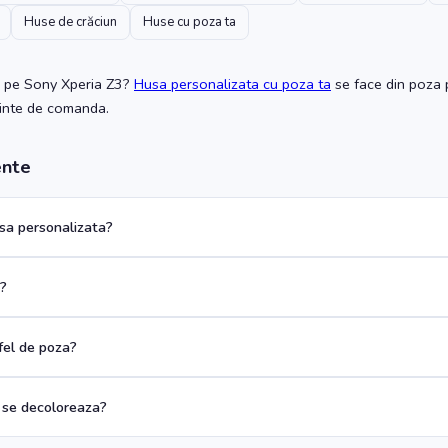
Huse de crăciun
Huse cu poza ta
pe Sony Xperia Z3
?
Husa personalizata cu poza ta
se face din poza p
ainte de comanda.
ente
a personalizata?
a?
 fel de poza?
 se decoloreaza?