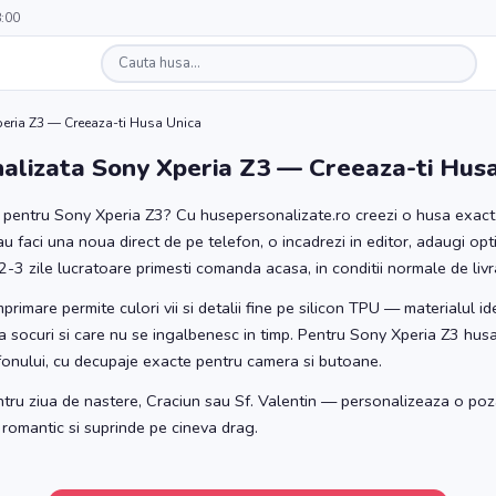
8:00
eria Z3 — Creeaza-ti Husa Unica
alizata Sony Xperia Z3 — Creeaza-ti Husa
a pentru Sony Xperia Z3? Cu husepersonalizate.ro creezi o husa exact c
au faci una noua direct de pe telefon, o incadrezi in editor, adaugi o
2-3 zile lucratoare primesti comanda acasa, in conditii normale de livr
rimare permite culori vii si detalii fine pe silicon TPU — materialul i
 la socuri si care nu se ingalbenesc in timp. Pentru Sony Xperia Z3 husa
fonului, cu decupaje exacte pentru camera si butoane.
ntru ziua de nastere, Craciun sau Sf. Valentin — personalizeaza o poz
 romantic si suprinde pe cineva drag.