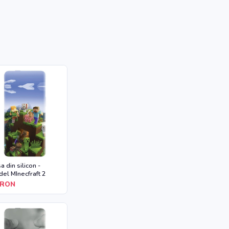
a din silicon -
el MInecfraft 2
RON