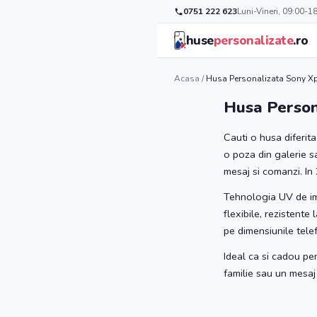
0751 222 623
Luni-Vineri, 09:00-1
huse
personalizate
.ro
Acasa
/
Husa Personalizata Sony Xp
Husa Person
Cauti o husa diferit
o poza din galerie s
mesaj si comanzi. In 
Tehnologia UV de imp
flexibile, rezistente
pe dimensiunile tele
Ideal ca si cadou pe
familie sau un mesaj