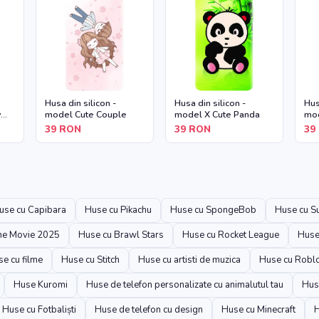
Husa din silicon -
Husa din silicon -
Hus
y
model Cute Couple
model X Cute Panda
mod
39
RON
39
RON
39
use cu Capibara
Huse cu Pikachu
Huse cu SpongeBob
Huse cu S
The Movie 2025
Huse cu Brawl Stars
Huse cu Rocket League
Huse
e cu filme
Huse cu Stitch
Huse cu artisti de muzica
Huse cu Robl
Huse Kuromi
Huse de telefon personalizate cu animalutul tau
Hus
Huse cu Fotbaliști
Huse de telefon cu design
Huse cu Minecraft
H