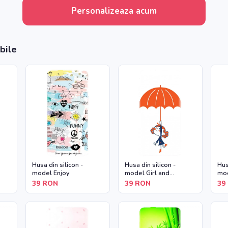
Personalizeaza acum
bile
Husa din silicon -
Husa din silicon -
Hus
model Enjoy
model Girl and
mod
Umbrella
39
RON
39
RON
39