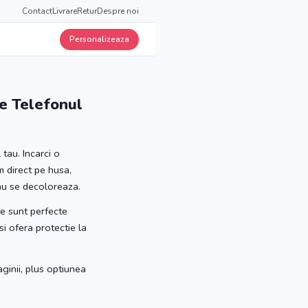
Contact
Livrare
Retur
Despre noi
Personalizeaza
e Telefonul
tau. Incarci o
m direct pe husa,
 nu se decoloreaza.
le sunt perfecte
i ofera protectie la
ginii, plus optiunea