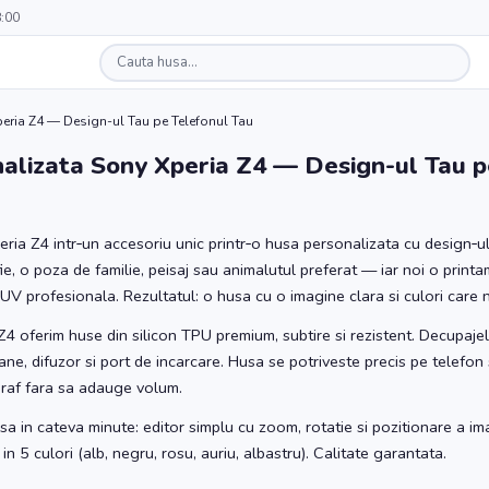
8:00
eria Z4 — Design-ul Tau pe Telefonul Tau
alizata Sony Xperia Z4 — Design-ul Tau p
ia Z4 intr‑un accesoriu unic printr‑o husa personalizata cu design‑ul 
e, o poza de familie, peisaj sau animalutul preferat — iar noi o printa
UV profesionala. Rezultatul: o husa cu o imagine clara si culori care
4 oferim huse din silicon TPU premium, subtire si rezistent. Decupaje
ne, difuzor si port de incarcare. Husa se potriveste precis pe telefon s
 praf fara sa adauge volum.
sa in cateva minute: editor simplu cu zoom, rotatie si pozitionare a ima
n 5 culori (alb, negru, rosu, auriu, albastru). Calitate garantata.