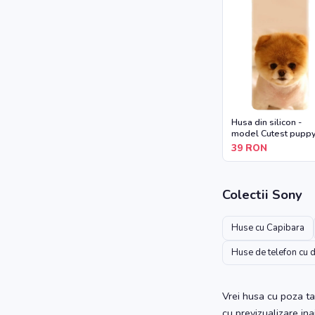
Husa din silicon -
model Cutest pupp
dog
39
RON
Colectii
Sony
Huse cu Capibara
Huse de telefon cu 
Vrei husa cu poza ta
cu previzualizare in