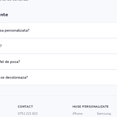
ente
a personalizata?
a?
 fel de poza?
 se decoloreaza?
CONTACT
HUSE PERSONALIZATE
0751 222 623
iPhone
Samsung