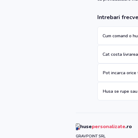
Intrebari frecv
Cum comand o hus
Cat costa livrare
Pot incarca orice
Husa se rupe sau
huse
personalizate
.ro
GRAVPOINT SRL