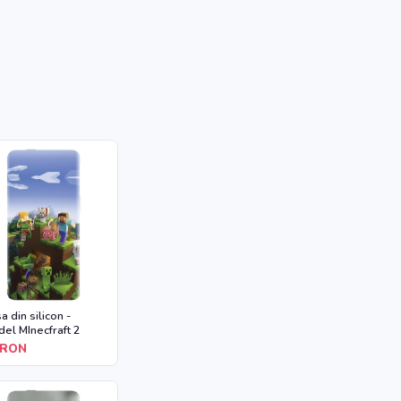
a din silicon -
el MInecfraft 2
RON