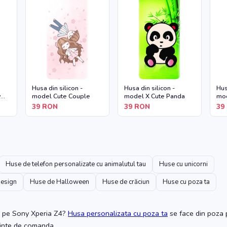
Husa din silicon -
Husa din silicon -
Hus
y
model Cute Couple
model X Cute Panda
mod
39
RON
39
RON
39
Huse de telefon personalizate cu animalutul tau
Huse cu unicorni
design
Huse de Halloween
Huse de crăciun
Huse cu poza ta
pe Sony Xperia Z4
?
Husa personalizata cu poza ta
se face din poza p
ainte de comanda.