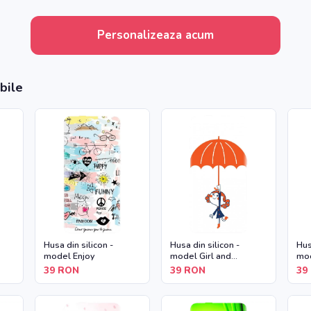
Personalizeaza acum
bile
Husa din silicon -
Husa din silicon -
Hus
model Enjoy
model Girl and
mod
Umbrella
39
RON
39
RON
39