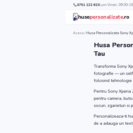
0751 222 623
Luni-Vineri, 09:00-1
huse
personalizate
.ro
Acasa
/
Husa Personalizata Sony Xp
Husa Person
Tau
Transforma Sony Xper
fotografie — un selfi
folosind tehnologie 
Pentru Sony Xperia Z
pentru camera, butoa
socuri, zgarieturi si
Personalizeaza‑ti hu
de a adauga un text i