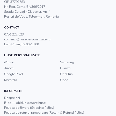
CIF:
37797683
Nr. Reg. Com.:
J34/396/2017
Strada Carpați 402, parter, Ap. 4
Roșiori de Vede
,
Teleorman
, Romania
CONTACT
0751 222 623
comenzi@husepersonalizate.ro
Luni-Vineri, 09:00-18:00
HUSE PERSONALIZATE
iPhone
Samsung
Xiaomi
Huawei
Google Pixel
OnePlus
Motorola
Oppo
INFORMATII
Despre noi
Blog — ghiduri despre huse
Politica de livrare (Shipping Policy)
Politica de retur si rambursare (Return & Refund Policy)