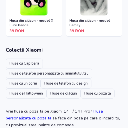
Husa din silicon - model X
Husa din silicon - model
Cute Panda
Family
39
RON
39
RON
Colectii
Xiaomi
Huse cu Capibara
Huse de telefon personalizate cu animalutul tau
Huse cu unicorni
Huse de telefon cu design
Huse de Halloween
Huse de crăciun
Huse cu poza ta
Vrei husa cu poza ta
pe Xiaomi 14T / 14T Pro
?
Husa
personalizata cu poza ta
se face din poza pe care o incarci tu,
cu previzualizare inainte de comanda.