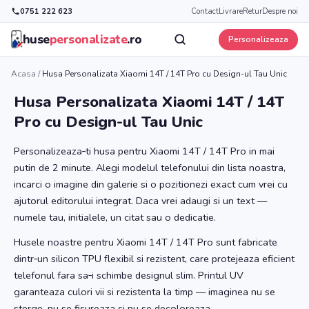
0751 222 623
Contact
Livrare
Retur
Despre noi
huse
personalizate
.ro
Personalizeaza
Acasa
/
Husa Personalizata Xiaomi 14T / 14T Pro cu Design-ul Tau Unic
Husa Personalizata Xiaomi 14T / 14T
Pro cu Design-ul Tau Unic
Personalizeaza‑ti husa pentru Xiaomi 14T / 14T Pro in mai
putin de 2 minute. Alegi modelul telefonului din lista noastra,
incarci o imagine din galerie si o pozitionezi exact cum vrei cu
ajutorul editorului integrat. Daca vrei adaugi si un text —
numele tau, initialele, un citat sau o dedicatie.
Husele noastre pentru Xiaomi 14T / 14T Pro sunt fabricate
dintr‑un silicon TPU flexibil si rezistent, care protejeaza eficient
telefonul fara sa‑i schimbe designul slim. Printul UV
garanteaza culori vii si rezistenta la timp — imaginea nu se
sterge, nu se fisureaza si nu se decoloreaza.