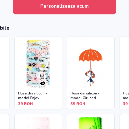
Personalizeaza acum
bile
Husa din silicon -
Husa din silicon -
Hus
model Enjoy
model Girl and
mod
Umbrella
39
RON
39
RON
39