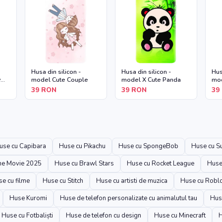
Husa din silicon -
Husa din silicon -
Hus
y
model Cute Couple
model X Cute Panda
mod
39
RON
39
RON
39
use cu Capibara
Huse cu Pikachu
Huse cu SpongeBob
Huse cu S
The Movie 2025
Huse cu Brawl Stars
Huse cu Rocket League
Huse
e cu filme
Huse cu Stitch
Huse cu artisti de muzica
Huse cu Robl
Huse Kuromi
Huse de telefon personalizate cu animalutul tau
Hus
Huse cu Fotbaliști
Huse de telefon cu design
Huse cu Minecraft
H