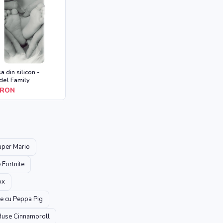
a din silicon -
el Family
RON
uper Mario
 Fortnite
ox
e cu Peppa Pig
use Cinnamoroll