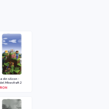
a din silicon -
el MInecfraft 2
RON