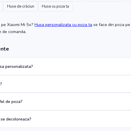
Huse de crăciun
Huse cu poza ta
pe Xiaomi Mi 5x
?
Husa personalizata cu poza ta
se face din poza pe 
te de comanda.
ente
a personalizata?
a?
 fel de poza?
 se decoloreaza?