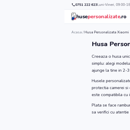
0751 222 623
Luni-Vineri, 09:00-1
huse
personalizate
.ro
Acasa
/
Husa Personalizata Xiaomi 
Husa Person
Creeaza o husa unica
simplu: alegi modelul
ajunge la tine in 2-3 
Husele personalizate
protectia camerei si 
este compatibila cu 
Plata se face rambur
sa verifici cu atenti