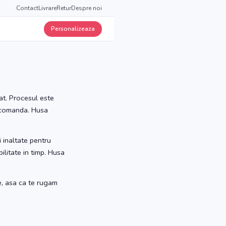
Contact
Livrare
Retur
Despre noi
Personalizeaza
at. Procesul este
zi comanda. Husa
i inaltate pentru
ilitate in timp. Husa
e, asa ca te rugam