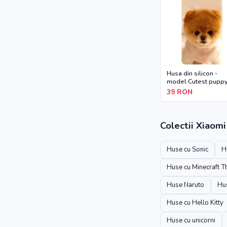
Husa din silicon -
model Cutest pupp
dog
39
RON
Colectii
Xiaomi
Huse cu Sonic
H
Huse cu Minecraft 
Huse Naruto
Hus
Huse cu Hello Kitty
Huse cu unicorni