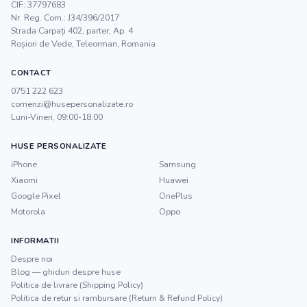
CIF:
37797683
Nr. Reg. Com.:
J34/396/2017
Strada Carpați 402, parter, Ap. 4
Roșiori de Vede
,
Teleorman
, Romania
CONTACT
0751 222 623
comenzi@husepersonalizate.ro
Luni-Vineri, 09:00-18:00
HUSE PERSONALIZATE
iPhone
Samsung
Xiaomi
Huawei
Google Pixel
OnePlus
Motorola
Oppo
INFORMATII
Despre noi
Blog — ghiduri despre huse
Politica de livrare (Shipping Policy)
Politica de retur si rambursare (Return & Refund Policy)