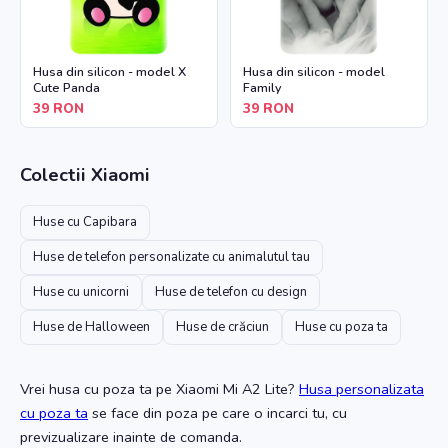
Husa din silicon - model X
Husa din silicon - model
Cute Panda
Family
39
RON
39
RON
Colectii
Xiaomi
Huse cu Capibara
Huse de telefon personalizate cu animalutul tau
Huse cu unicorni
Huse de telefon cu design
Huse de Halloween
Huse de crăciun
Huse cu poza ta
Vrei husa cu poza ta
pe Xiaomi Mi A2 Lite
?
Husa personalizata
cu poza ta
se face din poza pe care o incarci tu, cu
previzualizare inainte de comanda.