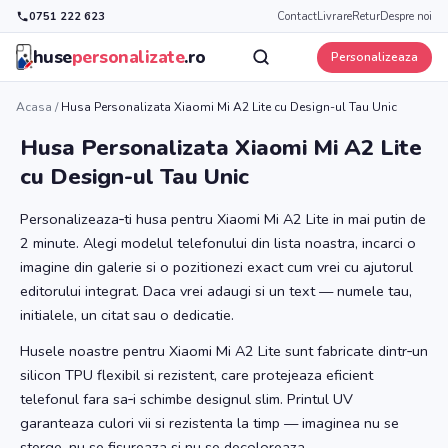
0751 222 623
Contact
Livrare
Retur
Despre noi
huse
personalizate
.ro
Personalizeaza
Acasa
/
Husa Personalizata Xiaomi Mi A2 Lite cu Design-ul Tau Unic
Husa Personalizata Xiaomi Mi A2 Lite
cu Design-ul Tau Unic
Personalizeaza‑ti husa pentru Xiaomi Mi A2 Lite in mai putin de
2 minute. Alegi modelul telefonului din lista noastra, incarci o
imagine din galerie si o pozitionezi exact cum vrei cu ajutorul
editorului integrat. Daca vrei adaugi si un text — numele tau,
initialele, un citat sau o dedicatie.
Husele noastre pentru Xiaomi Mi A2 Lite sunt fabricate dintr‑un
silicon TPU flexibil si rezistent, care protejeaza eficient
telefonul fara sa‑i schimbe designul slim. Printul UV
garanteaza culori vii si rezistenta la timp — imaginea nu se
sterge, nu se fisureaza si nu se decoloreaza.