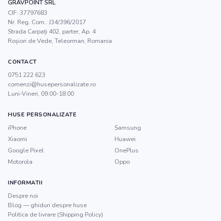
GRAVPOINT SRL
CIF:
37797683
Nr. Reg. Com.:
J34/396/2017
Strada Carpați 402, parter, Ap. 4
Roșiori de Vede
,
Teleorman
, Romania
CONTACT
0751 222 623
comenzi@husepersonalizate.ro
Luni-Vineri, 09:00-18:00
HUSE PERSONALIZATE
iPhone
Samsung
Xiaomi
Huawei
Google Pixel
OnePlus
Motorola
Oppo
INFORMATII
Despre noi
Blog — ghiduri despre huse
Politica de livrare (Shipping Policy)