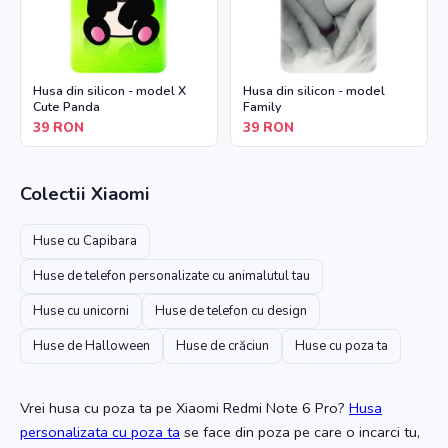
Husa din silicon - model X
Husa din silicon - model
Cute Panda
Family
39
RON
39
RON
Colectii
Xiaomi
Huse cu Capibara
Huse de telefon personalizate cu animalutul tau
Huse cu unicorni
Huse de telefon cu design
Huse de Halloween
Huse de crăciun
Huse cu poza ta
Vrei husa cu poza ta
pe Xiaomi Redmi Note 6 Pro
?
Husa
personalizata cu poza ta
se face din poza pe care o incarci tu,