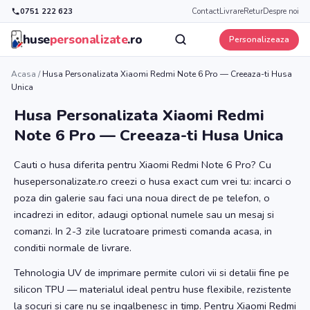
0751 222 623
Contact
Livrare
Retur
Despre noi
huse
personalizate
.ro
Personalizeaza
Acasa
/
Husa Personalizata Xiaomi Redmi Note 6 Pro — Creeaza-ti Husa
Unica
Husa Personalizata Xiaomi Redmi
Note 6 Pro — Creeaza-ti Husa Unica
Cauti o husa diferita pentru Xiaomi Redmi Note 6 Pro? Cu
husepersonalizate.ro creezi o husa exact cum vrei tu: incarci o
poza din galerie sau faci una noua direct de pe telefon, o
incadrezi in editor, adaugi optional numele sau un mesaj si
comanzi. In 2-3 zile lucratoare primesti comanda acasa, in
conditii normale de livrare.
Tehnologia UV de imprimare permite culori vii si detalii fine pe
silicon TPU — materialul ideal pentru huse flexibile, rezistente
la socuri si care nu se ingalbenesc in timp. Pentru Xiaomi Redmi