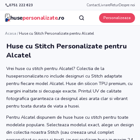
0751 222 623
Contact
Livrare
Retur
Despre noi
huse
personalizate
.ro
Personalizeaza
Acasa
/
Huse cu Stitch Personalizate pentru Alcatel
Huse cu Stitch Personalizate pentru
Alcatel
Vrei huse cu stitch pentru Alcatel? Colectia de la
husepersonalizate.ro include designuri cu Stitch adaptate
pentru fiecare model Alcatel. Huse din silicon TPU premium, cu
margini inaltate si decupaje exacte. Printul UV de calitate
fotografica garanteaza ca designul ales arata clar si vibrant
pentru toata durata de viata a husei.
Pentru Alcatel dispunem de huse huse cu stitch pentru toate
modelele populare. Selecteaza modelul exact, alege un design
din colectia noastra Stitch (sau creeaza unul complet
personalizat cu poza si text), iar noi realizam husa in maxim 24