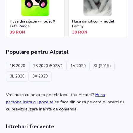
Husa din silicon - model X
Husa din silicon - model
Cute Panda
Family
39
RON
39
RON
Populare pentru
Alcatel
1B 2020
1S 2020 /5028D
1V 2020
3L (2019)
3L 2020
3X 2020
Vrei husa cu poza ta
pe telefonul tau Alcatel
?
Husa
personalizata cu poza ta
se face din poza pe care o incarci tu,
cu previzualizare inainte de comanda.
Intrebari frecvente