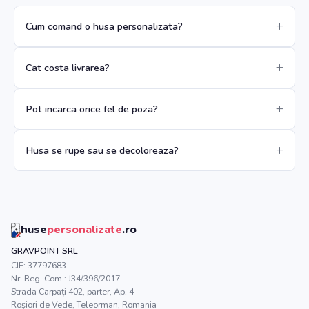
Cum comand o husa personalizata?
Cat costa livrarea?
Pot incarca orice fel de poza?
Husa se rupe sau se decoloreaza?
huse
personalizate
.ro
GRAVPOINT SRL
CIF:
37797683
Nr. Reg. Com.:
J34/396/2017
Strada Carpați 402, parter, Ap. 4
Roșiori de Vede
,
Teleorman
, Romania