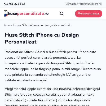
0751 222 623
Contact
Livrare
Retur
Despre noi
huse
personalizate
.ro
Personalizeaza
Acasa
/
Huse Stitch iPhone cu Design Personalizat
Huse Stitch iPhone cu Design
Personalizat
Pasionat de Stitch? Atunci o husa Stitch pentru iPhone este
accesoriul perfect care iti arata personalitatea. La
husepersonalizate.ro gasesti designuri Stitch pentru toate
modelele Apple, de la flagship pana la mid‑range. Fiecare husa
este printata la comanda cu tehnologie UV, asigurand o
calitate excelenta a imaginii.
Alegi modelul Apple exact din lista noastra, selectezi designul
Stitch preferat din colectia curata, optional adaugi un text
personalizat (numele tau, un citat) in 5 culori disponibile.
Previzualizarea live iti arata exact cum va arata husa pe