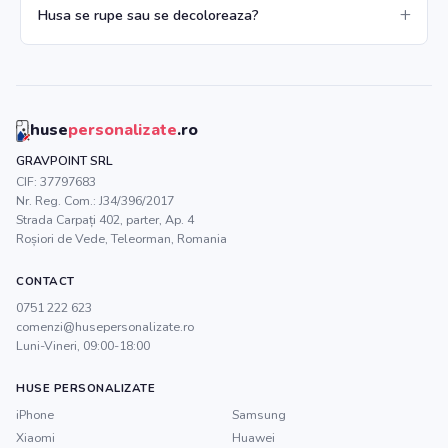
Husa se rupe sau se decoloreaza?
huse
personalizate
.ro
GRAVPOINT SRL
CIF:
37797683
Nr. Reg. Com.:
J34/396/2017
Strada Carpați 402, parter, Ap. 4
Roșiori de Vede
,
Teleorman
, Romania
CONTACT
0751 222 623
comenzi@husepersonalizate.ro
Luni-Vineri, 09:00-18:00
HUSE PERSONALIZATE
iPhone
Samsung
Xiaomi
Huawei