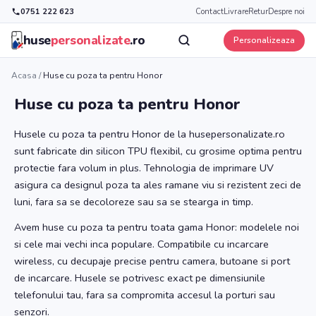
0751 222 623
Contact
Livrare
Retur
Despre noi
huse
personalizate
.ro
Personalizeaza
Acasa
/
Huse cu poza ta pentru Honor
Huse cu poza ta pentru Honor
Husele cu poza ta pentru Honor de la husepersonalizate.ro
sunt fabricate din silicon TPU flexibil, cu grosime optima pentru
protectie fara volum in plus. Tehnologia de imprimare UV
asigura ca designul poza ta ales ramane viu si rezistent zeci de
luni, fara sa se decoloreze sau sa se stearga in timp.
Avem huse cu poza ta pentru toata gama Honor: modelele noi
si cele mai vechi inca populare. Compatibile cu incarcare
wireless, cu decupaje precise pentru camera, butoane si port
de incarcare. Husele se potrivesc exact pe dimensiunile
telefonului tau, fara sa compromita accesul la porturi sau
senzori.