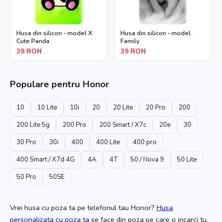
Husa din silicon - model X
Husa din silicon - model
Cute Panda
Family
39
RON
39
RON
Populare pentru
Honor
10
10 Lite
10i
20
20 Lite
20 Pro
200
200 Lite 5g
200 Pro
200 Smart / X7c
20e
30
30 Pro
30i
400
400 Lite
400 pro
400 Smart / X7d 4G
4A
4T
50 / Nova 9
50 Lite
50 Pro
50SE
Vrei husa cu poza ta
pe telefonul tau Honor
?
Husa
personalizata cu poza ta
se face din poza pe care o incarci tu,