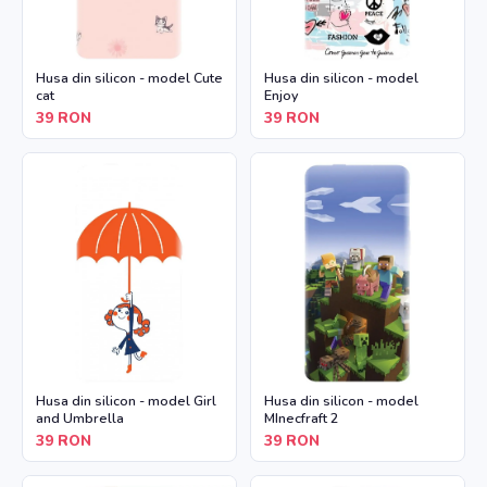
Husa din silicon - model Cute
Husa din silicon - model
cat
Enjoy
39
RON
39
RON
Husa din silicon - model Girl
Husa din silicon - model
and Umbrella
MInecfraft 2
39
RON
39
RON