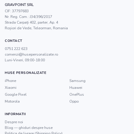
GRAVPOINT SRL
CIF:
37797683
Nr. Reg. Com.:
J34/396/2017
Strada Carpați 402, parter, Ap. 4
Roșiori de Vede
,
Teleorman
, Romania
CONTACT
0751 222 623
comenzi@husepersonalizate.ro
Luni-Vineri, 09:00-18:00
HUSE PERSONALIZATE
iPhone
Samsung
Xiaomi
Huawei
Google Pixel
OnePlus
Motorola
Oppo
INFORMATII
Despre noi
Blog — ghiduri despre huse
Politica de livrare (Shipping Policy)