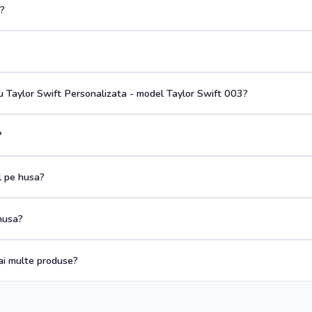
a?
 Taylor Swift Personalizata - model Taylor Swift 003?
?
ul pe husa?
husa?
i multe produse?