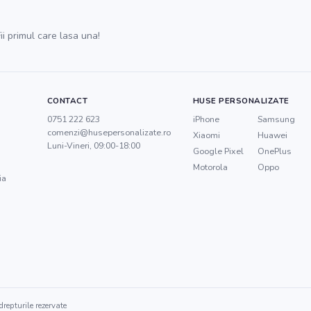
ii primul care lasa una!
CONTACT
HUSE PERSONALIZATE
0751 222 623
iPhone
Samsung
comenzi@husepersonalizate.ro
Xiaomi
Huawei
Luni-Vineri, 09:00-18:00
Google Pixel
OnePlus
Motorola
Oppo
ia
repturile rezervate