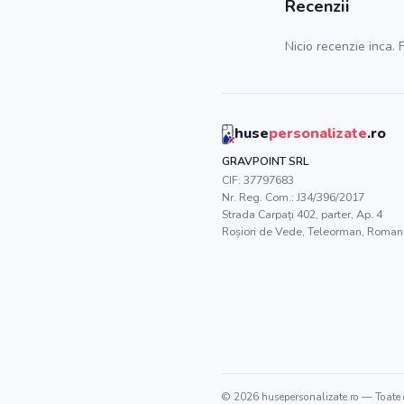
Recenzii
Nicio recenzie inca. F
huse
personalizate
.ro
GRAVPOINT SRL
CIF:
37797683
Nr. Reg. Com.:
J34/396/2017
Strada Carpați 402, parter, Ap. 4
Roșiori de Vede
,
Teleorman
, Roman
©
2026
husepersonalizate.ro
— Toate d