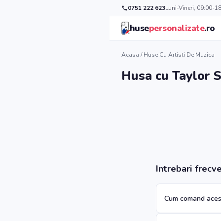
0751 222 623
Luni-Vineri, 09:00-1
huse
personalizate
.ro
Acasa
/
Huse Cu Artisti De Muzica
Husa cu Taylor S
Intrebari frecv
Cum comand aces