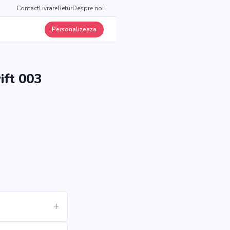
Contact
Livrare
Retur
Despre noi
Personalizeaza
ift 003