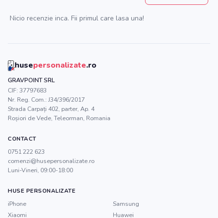
Nicio recenzie inca. Fii primul care lasa una!
huse
personalizate
.ro
GRAVPOINT SRL
CIF:
37797683
Nr. Reg. Com.:
J34/396/2017
Strada Carpați 402, parter, Ap. 4
Roșiori de Vede
,
Teleorman
, Romania
CONTACT
0751 222 623
comenzi@husepersonalizate.ro
Luni-Vineri, 09:00-18:00
HUSE PERSONALIZATE
iPhone
Samsung
Xiaomi
Huawei