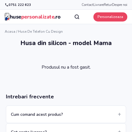
0751 222 623
Contact
Livrare
Retur
Despre noi
huse
personalizate
.ro
Personalizeaza
Acasa
/
Huse De Telefon Cu Design
Husa din silicon - model Mama
Produsul nu a fost gasit.
Intrebari frecvente
Cum comand acest produs?
Cat costa livrarea?