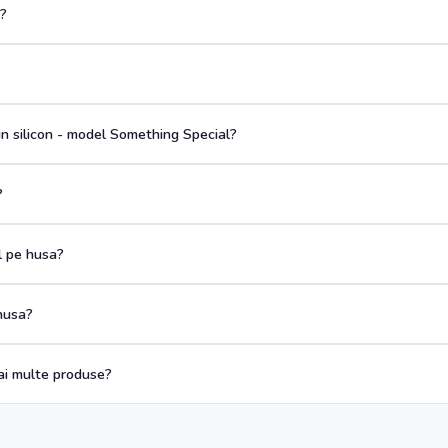
a?
n silicon - model Something Special?
?
ul pe husa?
husa?
i multe produse?