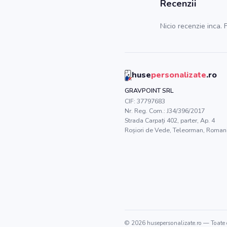
Recenzii
Nicio recenzie inca. F
huse
personalizate
.ro
GRAVPOINT SRL
CIF:
37797683
Nr. Reg. Com.:
J34/396/2017
Strada Carpați 402, parter, Ap. 4
Roșiori de Vede
,
Teleorman
, Roman
©
2026
husepersonalizate.ro
— Toate d