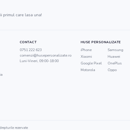
ii primul care lasa una!
CONTACT
HUSE PERSONALIZATE
0751 222 623
iPhone
Samsung
comenzi@husepersonalizate.ro
Xiaomi
Huawei
Luni-Vineri, 09:00-18:00
Google Pixel
OnePlus
Motorola
Oppo
ia
repturile rezervate