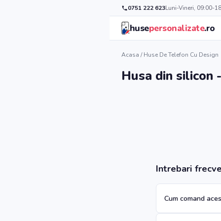
0751 222 623
Luni-Vineri, 09:00-1
huse
personalizate
.ro
Acasa
/
Huse De Telefon Cu Design
Husa din silicon
Intrebari frecv
Cum comand aces